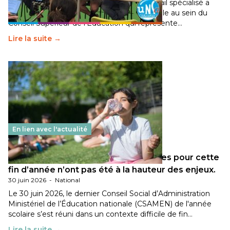
Pendant plusieurs mois, un groupe de travail spécialisé a
travaillé sur la transition écologique de l’Ecole au sein du
Conseil Supérieur de l’Éducation qui représente…
Lire la suite →
En lien avec l'actualité
Les décisions ministérielles attendues pour cette
fin d’année n’ont pas été à la hauteur des enjeux.
30 juin 2026
-
National
Le 30 juin 2026, le dernier Conseil Social d’Administration
Ministériel de l’Éducation nationale (CSAMEN) de l'année
scolaire s’est réuni dans un contexte difficile de fin…
Lire la suite →