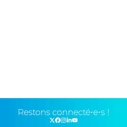
Restons connecté⋅e⋅s !