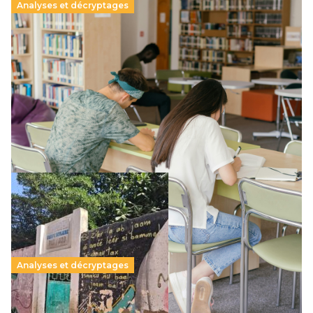
Analyses et décryptages
Supérieur privé : une dérive qui met à mal la
promesse républicaine
11 juillet 2026
-
National
Le projet de loi sur la régulation de l’enseignement
supérieur privé met en lumière l’amplification d’un système
qui relègue l’acte pédagogique au superfétatoire, voire à…
Lire la suite →
Analyses et décryptages
258 millions d’enfants victimes de la guerre, des