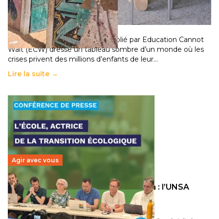
chocs climatiques et des déplacements de
population
11 juillet 2026
-
National
Un nouveau rapport mondial publié par Education Cannot
Wait (ECW) dresse un tableau sombre d’un monde où les
crises privent des millions d’enfants de leur…
Lire la suite →
Agir avec vous
Transition écologique de l’éducation : l’UNSA
Éducation fait bouger les lignes
30 juin 2026
-
National