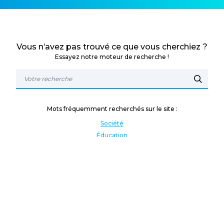
Vous n’avez pas trouvé ce que vous cherchiez ?
Essayez notre moteur de recherche !
Mots fréquemment recherchés sur le site :
Société
Éducation
Fonction publique
Jeunesse et sport
Enseignement supérieur
Rémunération
Vos droits
International
Culture