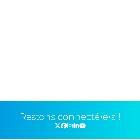
Restons connecté⋅e⋅s !