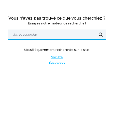
Vous n’avez pas trouvé ce que vous cherchiez ?
Essayez notre moteur de recherche !
Mots fréquemment recherchés sur le site :
Société
Éducation
Fonction publique
Jeunesse et sport
Enseignement supérieur
Rémunération
Vos droits
International
Culture
Enseigner à l'étranger