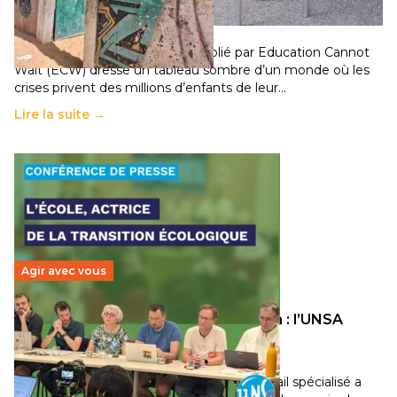
population
11 juillet 2026
-
National
Un nouveau rapport mondial publié par Education Cannot
Wait (ECW) dresse un tableau sombre d’un monde où les
crises privent des millions d’enfants de leur…
Lire la suite →
Agir avec vous
Transition écologique de l’éducation : l’UNSA
Éducation fait bouger les lignes
30 juin 2026
-
National
Pendant plusieurs mois, un groupe de travail spécialisé a