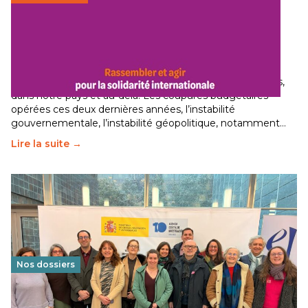
Budget 2026 : État d’urgence pour la solidarité
internationale
29 juin 2026
-
National
Le secteur humanitaire connaît des difficultés profondes,
dans notre pays et au-delà. Les coupures budgétaires
opérées ces deux dernières années, l’instabilité
gouvernementale, l’instabilité géopolitique, notamment…
Lire la suite →
Nos dossiers
Éducation au vivre-ensemble : un échange croisé