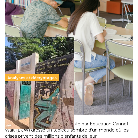
Le projet de loi sur la régulation de l’enseignement
supérieur privé met en lumière l’amplification d’un système
qui relègue l’acte pédagogique au superfétatoire, voire à…
Lire la suite →
Analyses et décryptages
258 millions d’enfants victimes de la guerre, des
chocs climatiques et des déplacements de
population
11 juillet 2026
-
National
Un nouveau rapport mondial publié par Education Cannot
Wait (ECW) dresse un tableau sombre d’un monde où les
crises privent des millions d’enfants de leur…