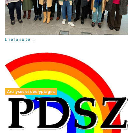
franco-espagnol pour changer d’approche
29 juin 2026
-
National
Cette année, l'UNSA Éducation a mené un projet Erasmus
soutenu par l'union Européenne et centré sur l'éducation
au vivre-ensemble : quelles différences entre la France…
Lire la suite →
Analyses et décryptages
Hongrie : du changement pour les politiques
éducatives, aussi !
25 juin 2026
-
National
En Hongrie, le conservateur Peter Magyar et son parti