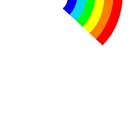
Tisza "Respect et liberté" ont remporté une large victoire,
contre le premier ministre sortant, Viktor Orban,…
Lire la suite →
+ D’ACTUALITÉS NATIONALES