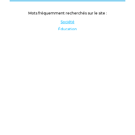
Mots fréquemment recherchés sur le site :
Société
Éducation
Fonction publique
Jeunesse et sport
Enseignement supérieur
Rémunération
Vos droits
International
Culture
Enseigner à l'étranger
Covid
Lutte contre les inégalités
Présidentielle 2022