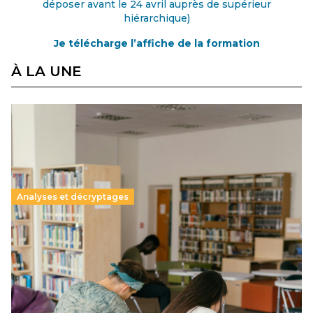
déposer avant le 24 avril auprès de supérieur
hiérarchique)
Je télécharge l’affiche de la formation
À LA UNE
Analyses et décryptages
Supérieur privé : une dérive qui met à mal la
promesse républicaine
11 juillet 2026
-
National
Le projet de loi sur la régulation de l’enseignement
supérieur privé met en lumière l’amplification d’un système
qui relègue l’acte pédagogique au superfétatoire, voire à…