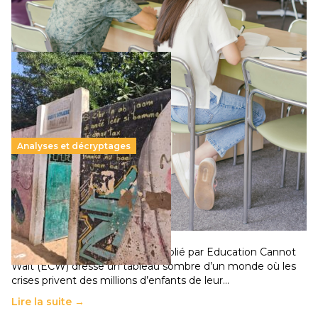
Lire la suite →
Analyses et décryptages
258 millions d’enfants victimes de la guerre, des
chocs climatiques et des déplacements de
population
11 juillet 2026
-
National
Un nouveau rapport mondial publié par Education Cannot
Wait (ECW) dresse un tableau sombre d’un monde où les
crises privent des millions d’enfants de leur…
Lire la suite →