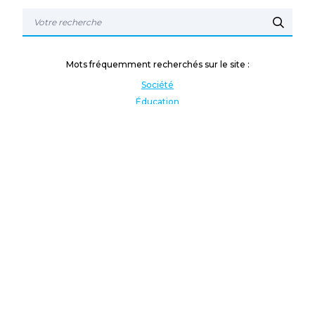
Mots fréquemment recherchés sur le site :
Société
Éducation
Fonction publique
Jeunesse et sport
Enseignement supérieur
Rémunération
Vos droits
International
Culture
Enseigner à l'étranger
Covid
Lutte contre les inégalités
Présidentielle 2022