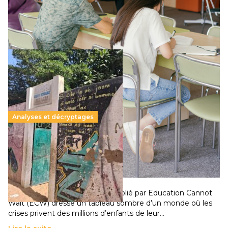
supérieur privé met en lumière l’amplification d’un système
qui relègue l’acte pédagogique au superfétatoire, voire à…
Lire la suite →
Analyses et décryptages
258 millions d’enfants victimes de la guerre, des
chocs climatiques et des déplacements de
population
11 juillet 2026
-
National
Un nouveau rapport mondial publié par Education Cannot
Wait (ECW) dresse un tableau sombre d’un monde où les
crises privent des millions d’enfants de leur…