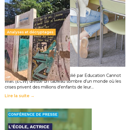
Analyses et décryptages
258 millions d’enfants victimes de la guerre, des
chocs climatiques et des déplacements de
population
11 juillet 2026
-
National
Un nouveau rapport mondial publié par Education Cannot
Wait (ECW) dresse un tableau sombre d’un monde où les
crises privent des millions d’enfants de leur…
Lire la suite →