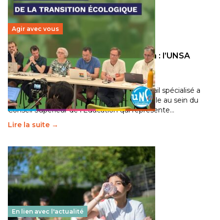
Agir avec vous
Transition écologique de l’éducation : l’UNSA
Éducation fait bouger les lignes
30 juin 2026
-
National
Pendant plusieurs mois, un groupe de travail spécialisé a
travaillé sur la transition écologique de l’Ecole au sein du
Conseil Supérieur de l’Éducation qui représente…
Lire la suite →
En lien avec l'actualité