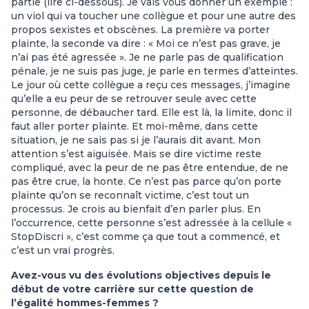
partie (lire ci-dessous). Je vais vous donner un exemple :
un viol qui va toucher une collègue et pour une autre des
propos sexistes et obscènes. La première va porter
plainte, la seconde va dire : « Moi ce n’est pas grave, je
n’ai pas été agressée ». Je ne parle pas de qualification
pénale, je ne suis pas juge, je parle en termes d’atteintes.
Le jour où cette collègue a reçu ces messages, j’imagine
qu’elle a eu peur de se retrouver seule avec cette
personne, de débaucher tard. Elle est là, la limite, donc il
faut aller porter plainte. Et moi-même, dans cette
situation, je ne sais pas si je l’aurais dit avant. Mon
attention s’est aiguisée. Mais se dire victime reste
compliqué, avec la peur de ne pas être entendue, de ne
pas être crue, la honte. Ce n’est pas parce qu’on porte
plainte qu’on se reconnaît victime, c’est tout un
processus. Je crois au bienfait d’en parler plus. En
l’occurrence, cette personne s’est adressée à la cellule «
StopDiscri », c’est comme ça que tout a commencé, et
c’est un vrai progrès.
Avez-vous vu des évolutions objectives depuis le
début de votre carrière sur cette question de
l’égalité hommes-femmes ?