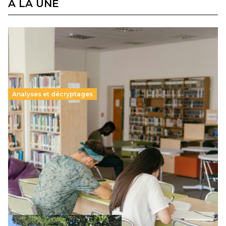
À LA UNE
Analyses et décryptages
Supérieur privé : une dérive qui met à mal la
promesse républicaine
11 juillet 2026
-
National
Le projet de loi sur la régulation de l’enseignement
supérieur privé met en lumière l’amplification d’un système
qui relègue l’acte pédagogique au superfétatoire, voire à…
Lire la suite →