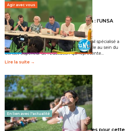
Agir avec vous
Transition écologique de l’éducation : l’UNSA
Éducation fait bouger les lignes
30 juin 2026
-
National
Pendant plusieurs mois, un groupe de travail spécialisé a
travaillé sur la transition écologique de l’Ecole au sein du
Conseil Supérieur de l’Éducation qui représente…
Lire la suite →
En lien avec l'actualité
Les décisions ministérielles attendues pour cette