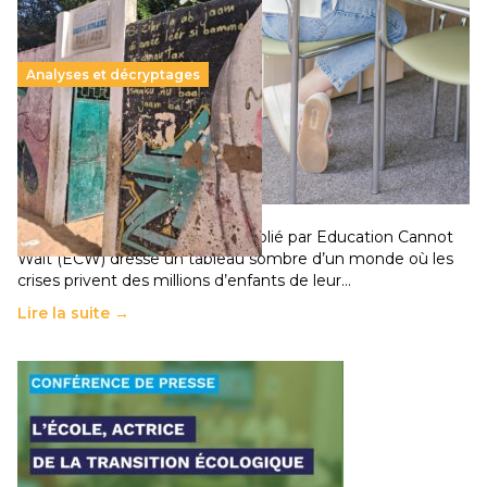
Analyses et décryptages
258 millions d’enfants victimes de la guerre, des
chocs climatiques et des déplacements de
population
11 juillet 2026
-
National
Un nouveau rapport mondial publié par Education Cannot
Wait (ECW) dresse un tableau sombre d’un monde où les
crises privent des millions d’enfants de leur…
Lire la suite →