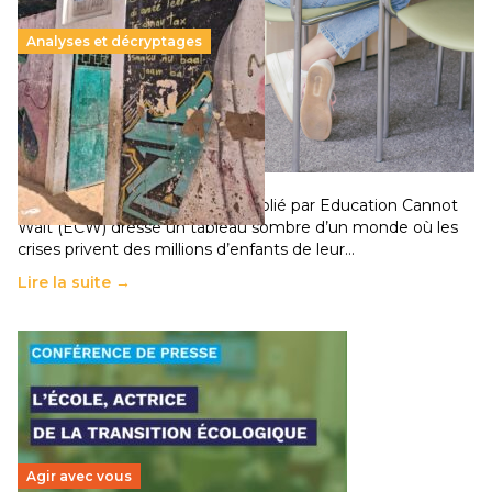
Analyses et décryptages
258 millions d’enfants victimes de la guerre, des
chocs climatiques et des déplacements de
population
11 juillet 2026
-
National
Un nouveau rapport mondial publié par Education Cannot
Wait (ECW) dresse un tableau sombre d’un monde où les
crises privent des millions d’enfants de leur…
Lire la suite →
Agir avec vous