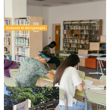
Analyses et décryptages
Supérieur privé : une dérive qui met à mal la
promesse républicaine
11 juillet 2026
-
National
Le projet de loi sur la régulation de l’enseignement
supérieur privé met en lumière l’amplification d’un système
qui relègue l’acte pédagogique au superfétatoire, voire à…
Lire la suite →