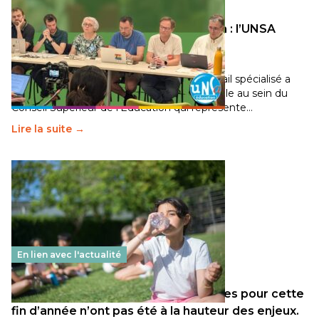
Transition écologique de l’éducation : l’UNSA
Éducation fait bouger les lignes
30 juin 2026
-
National
Pendant plusieurs mois, un groupe de travail spécialisé a
travaillé sur la transition écologique de l’Ecole au sein du
Conseil Supérieur de l’Éducation qui représente…
Lire la suite →
En lien avec l'actualité
Les décisions ministérielles attendues pour cette
fin d’année n’ont pas été à la hauteur des enjeux.