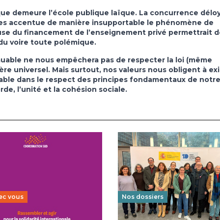
que demeure l’école publique laïque.
La concurrence délo
rmes accentue de manière insupportable le phénomène de
use du financement de l’enseignement privé permettrait d
endu voire toute polémique.
immuable ne nous empêchera pas de respecter la loi (même
ère universel.
Mais surtout, nos valeurs nous obligent à exi
table dans le respect des principes fondamentaux de notr
e, l’unité et la cohésion sociale.
ec vous
Nos dossiers