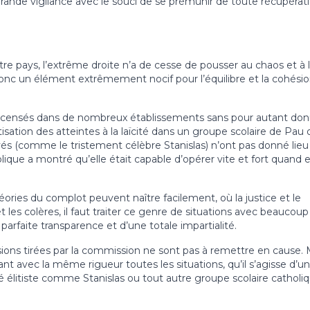
grande vigilance avec le souci de se prémunir de toute récupérat
otre pays, l’extrême droite n’a de cesse de pousser au chaos et à 
 donc un élément extrêmement nocif pour l’équilibre et la cohési
té recensés dans de nombreux établissements sans pour autant do
atisation des atteintes à la laïcité dans un groupe scolaire de Pau 
vés (comme le tristement célèbre Stanislas) n’ont pas donné lieu
ique a montré qu’elle était capable d’opérer vite et fort quand el
éories du complot peuvent naître facilement, où la justice et le
 les colères, il faut traiter ce genre de situations avec beaucoup
parfaite transparence et d’une totale impartialité.
sions tirées par la commission ne sont pas à remettre en cause. 
tant avec la même rigueur toutes les situations, qu’il s’agisse d’un
élitiste comme Stanislas ou tout autre groupe scolaire catholiq