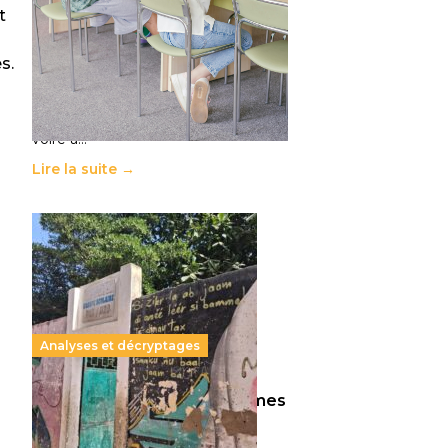
11 juillet 2026
-
National
t
Le projet de loi sur la régulation de
l’enseignement supérieur privé met
s.
en lumière l’amplification d’un
système qui relègue l’acte
pédagogique au superfétatoire,
voire à…
Lire la suite →
Analyses et décryptages
258 millions d’enfants victimes
de la guerre, des chocs