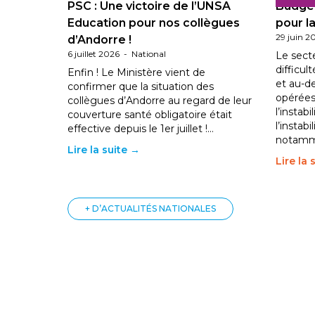
PSC : Une victoire de l’UNSA
Budget
Education pour nos collègues
pour la
29 juin 2
d’Andorre !
6 juillet 2026
-
National
Le sect
difficul
Enfin ! Le Ministère vient de
et au-d
confirmer que la situation des
opérées
collègues d’Andorre au regard de leur
l’instab
couverture santé obligatoire était
l’instabi
effective depuis le 1er juillet !…
notam
Lire la suite →
Lire la 
+ D’ACTUALITÉS NATIONALES