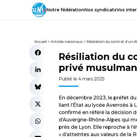
Notre
fédération
Nos
syndicats
Vos
inter
Accueil
>
Articles nationaux
>
Résiliation du contrat d’un
Résiliation du c
privé musulma
Publié le 4 mars 2025
En décembre 2023, le préfet du 
liant l’État au lycée Averroès à Li
confirmé en référé la décision d
d’Auvergne-Rhône-Alpes qui met
près de Lyon. Elle reproche à l
« d’atteintes aux valeurs de la 