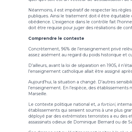
Néanmoins, il est impératif de respecter les règ
publiques. Ainsi le traitement doit-il être équitabl
obédience. L’exigence dans le contrôle fait l’honn
doit être requise pour juger des résiliations de cont
Comprendre le contexte
Concrètement, 96% de l’enseignement privé relève 
assez aisément au regard du poids historique et cu
D’ailleurs, avant la loi de séparation en 1905, il n’
l’enseignement catholique allait être assigné apr
Aujourd’hui, la situation a changé. D’autres sensibi
l’enseignement. En l’espèce, des établissements m
Marseille.
Le contexte politique national et,
a fortiori,
interna
établissements qui seraient soumis à une plus gran
déployé par des extrémistes terroristes a eu des ef
assassinats odieux de Dominique Bernard ou de S