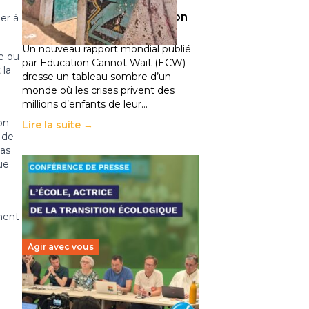
climatiques et des
déplacements de population
er à
11 juillet 2026
-
National
Un nouveau rapport mondial publié
le ou
par Education Cannot Wait (ECW)
 la
dresse un tableau sombre d’un
monde où les crises privent des
millions d’enfants de leur…
on
Lire la suite →
 de
pas
ue
ment
Agir avec vous
Transition écologique de
l’éducation : l’UNSA Éducation