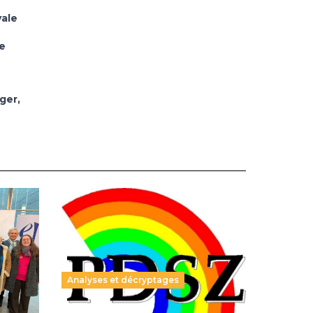
yale
e
ger,
e
Analyses et décryptages