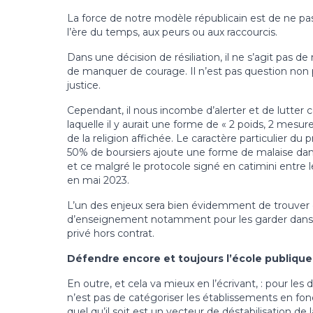
La force de notre modèle républicain est de ne pa
l’ère du temps, aux peurs ou aux raccourcis.
Dans une décision de résiliation, il ne s’agit pas de
de manquer de courage. Il n’est pas question non pl
justice.
Cependant, il nous incombe d’alerter et de lutter
laquelle il y aurait une forme de « 2 poids, 2 mesu
de la religion affichée. Le caractère particulier d
50% de boursiers ajoute une forme de malaise dans
et ce malgré le protocole signé en catimini entre 
en mai 2023.
L’un des enjeux sera bien évidemment de trouver de
d’enseignement notamment pour les garder dans le
privé hors contrat.
Défendre encore et toujours l’école publique
En outre, et cela va mieux en l’écrivant, : pour le
n’est pas de catégoriser les établissements en fon
quel qu’il soit est un vecteur de déstabilisation de l