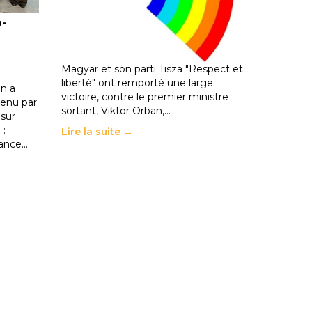
ble :
Hongrie : du changement pour
o-
les politiques éducatives, aussi !
25 juin 2026
-
National
En Hongrie, le conservateur Peter
Magyar et son parti Tisza "Respect et
liberté" ont remporté une large
n a
victoire, contre le premier ministre
enu par
sortant, Viktor Orban,…
 sur
 :
Lire la suite →
rance…