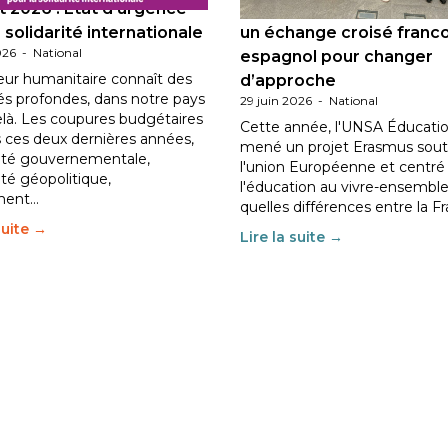
 2026 : État d’urgence
Éducation au vivre-ensem
 solidarité internationale
un échange croisé franc
026
-
National
espagnol pour changer
eur humanitaire connaît des
d’approche
tés profondes, dans notre pays
29 juin 2026
-
National
elà. Les coupures budgétaires
Cette année, l'UNSA Éducatio
 ces deux dernières années,
mené un projet Erasmus sout
ilité gouvernementale,
l'union Européenne et centré
lité géopolitique,
l'éducation au vivre-ensemble
ment…
quelles différences entre la F
suite →
Lire la suite →