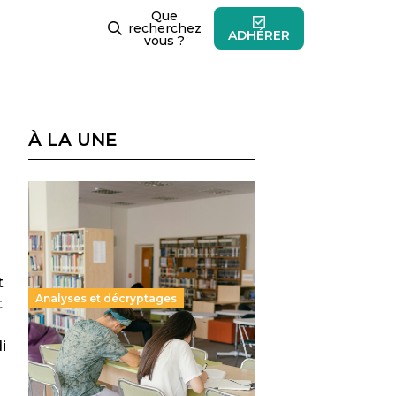
Que
recherchez
ADHÉRER
vous ?
À LA UNE
t
Analyses et décryptages
t
i
Supérieur privé : une dérive
qui met à mal la promesse
républicaine