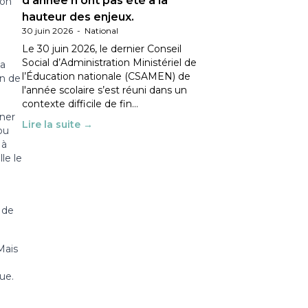
d’année n’ont pas été à la
ion
hauteur des enjeux.
30 juin 2026
-
National
Le 30 juin 2026, le dernier Conseil
Social d’Administration Ministériel de
la
l’Éducation nationale (CSAMEN) de
on de
l'année scolaire s’est réuni dans un
contexte difficile de fin…
nner
Lire la suite →
ou
 à
le le
 de
Mais
ue.