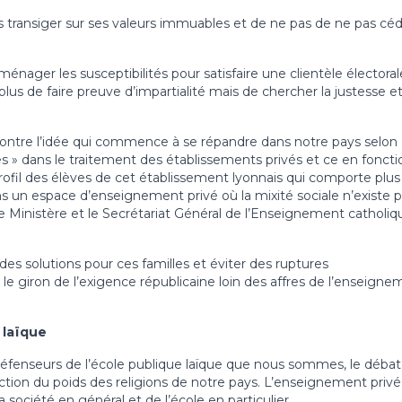
s transiger sur ses valeurs immuables et de ne pas de ne pas céd
 ménager les susceptibilités pour satisfaire une clientèle électora
us de faire preuve d’impartialité mais de chercher la justesse et
 contre l’idée qui commence à se répandre dans notre pays selon
res » dans le traitement des établissements privés et ce en foncti
u profil des élèves de cet établissement lyonnais qui comporte plus
 un espace d’enseignement privé où la mixité sociale n’existe 
le Ministère et le Secrétariat Général de l’Enseignement catholiq
s solutions pour ces familles et éviter des ruptures
 giron de l’exigence républicaine loin des affres de l’enseigne
 laïque
s défenseurs de l’école publique laïque que nous sommes, le débat
ction du poids des religions de notre pays. L’enseignement privé
a société en général et de l’école en particulier.