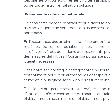
Ces drames ont pu légitimement inciter à la plus 
ou de toute instrumentalisation politique.
Préserver la cohésion nationale
Or, dans cette période d’instabilité que traverse n
division. Ce genre de sentiment d’injustice serait
notre pays.
En l’occurrence, des atteintes à la laïcité ont é
lieu à des décisions de résiliation rapides. La médi
les dérives avérées de certains établissements pri
des mesures définitives. Pourtant la puissance publ
jugeait nécessaire.
Dans notre société fragile et fragmentée où les th
ressentiment peut venir alimenter les désespoirs et
calme et le plus grand sérieux pour s’assurer d’une 
Dans le cas du groupe scolaire
Al-Kindi,
les conclu
l’État se doit d’être exemplaire et impartial en trai
établissement musulman, d’un établissement privé 