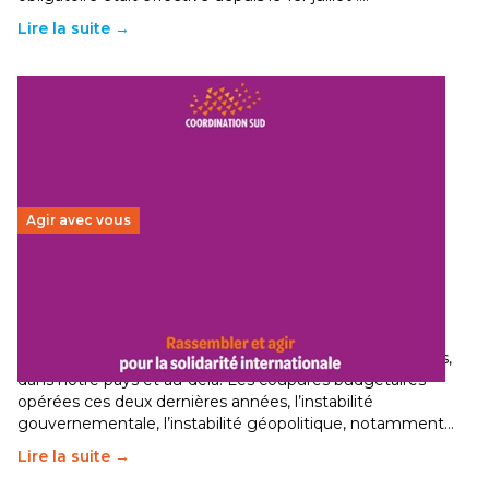
Lire la suite →
Agir avec vous
Budget 2026 : État d’urgence pour la solidarité
internationale
29 juin 2026
-
National
Le secteur humanitaire connaît des difficultés profondes,
dans notre pays et au-delà. Les coupures budgétaires
opérées ces deux dernières années, l’instabilité
gouvernementale, l’instabilité géopolitique, notamment…
Lire la suite →