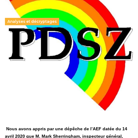
Analyses et décryptages
Hongrie : du changement pour les politiques
éducatives, aussi !
25 juin 2026
-
National
En Hongrie, le conservateur Peter Magyar et son parti
Tisza "Respect et liberté" ont remporté une large victoire,
contre le premier ministre sortant, Viktor Orban,…
Lire la suite →
+ D’ACTUALITÉS NATIONALES
Nous avons appris par une dépêche de l’AEF datée du 14
avril 2020 que M. Mark Sherringham, inspecteur général,