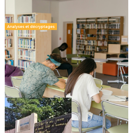
Analyses et décryptages
Supérieur privé : une dérive qui met à mal la
promesse républicaine
11 juillet 2026
-
National
Le projet de loi sur la régulation de l’enseignement
supérieur privé met en lumière l’amplification d’un système
qui relègue l’acte pédagogique au superfétatoire, voire à…
Lire la suite →