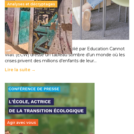
Analyses et décryptages
258 millions d’enfants victimes de la guerre, des
chocs climatiques et des déplacements de
population
11 juillet 2026
-
National
Un nouveau rapport mondial publié par Education Cannot
Wait (ECW) dresse un tableau sombre d’un monde où les
crises privent des millions d’enfants de leur…
Lire la suite →
Agir avec vous