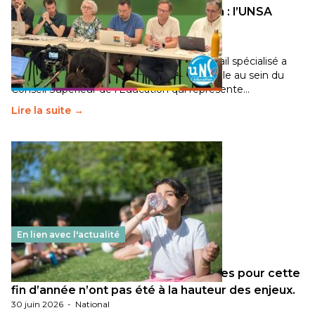
Transition écologique de l’éducation : l’UNSA
Éducation fait bouger les lignes
30 juin 2026
-
National
Pendant plusieurs mois, un groupe de travail spécialisé a
travaillé sur la transition écologique de l’Ecole au sein du
Conseil Supérieur de l’Éducation qui représente…
Lire la suite →
En lien avec l'actualité
Les décisions ministérielles attendues pour cette
fin d’année n’ont pas été à la hauteur des enjeux.
30 juin 2026
-
National