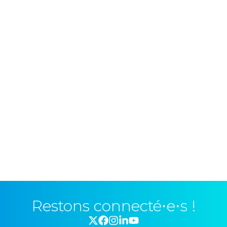
Restons connecté⋅e⋅s !