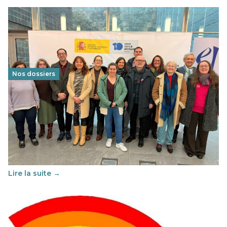
Nos dossiers
Éducation au vivre-ensemble : un échange croisé
franco-espagnol pour changer d’approche
29 juin 2026
-
National
Cette année, l'UNSA Éducation a mené un projet Erasmus
soutenu par l'union Européenne et centré sur l'éducation
au vivre-ensemble : quelles différences entre la France…
Lire la suite →