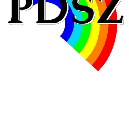
Hongrie : du changement pour les politiques
éducatives, aussi !
25 juin 2026
-
National
En Hongrie, le conservateur Peter Magyar et son parti
Tisza "Respect et liberté" ont remporté une large victoire,
contre le premier ministre sortant, Viktor Orban,…
Lire la suite →
+ D’ACTUALITÉS NATIONALES