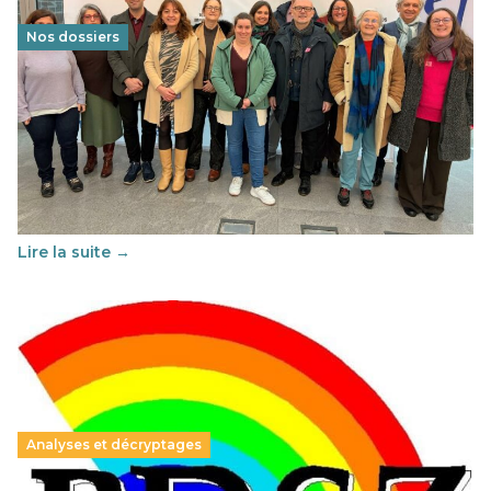
Nos dossiers
Éducation au vivre-ensemble : un échange croisé
franco-espagnol pour changer d’approche
29 juin 2026
-
National
Cette année, l'UNSA Éducation a mené un projet Erasmus
soutenu par l'union Européenne et centré sur l'éducation
au vivre-ensemble : quelles différences entre la France…
Lire la suite →
Analyses et décryptages