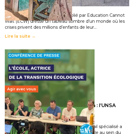
population
11 juillet 2026
-
National
Un nouveau rapport mondial publié par Education Cannot
Wait (ECW) dresse un tableau sombre d’un monde où les
crises privent des millions d’enfants de leur…
Lire la suite →
Agir avec vous
Transition écologique de l’éducation : l’UNSA
Éducation fait bouger les lignes
30 juin 2026
-
National
Pendant plusieurs mois, un groupe de travail spécialisé a
travaillé sur la transition écologique de l’Ecole au sein du