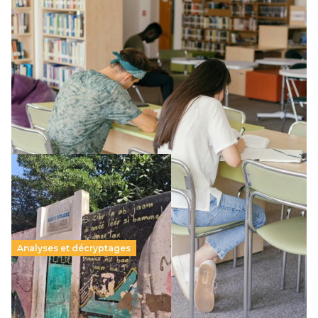
Supérieur privé : une dérive qui met à mal la
promesse républicaine
11 juillet 2026
-
National
Le projet de loi sur la régulation de l’enseignement
supérieur privé met en lumière l’amplification d’un système
qui relègue l’acte pédagogique au superfétatoire, voire à…
Lire la suite →
Analyses et décryptages
258 millions d’enfants victimes de la guerre, des
chocs climatiques et des déplacements de