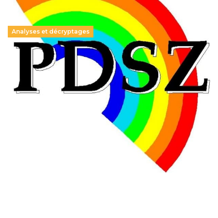
Analyses et décryptages
Hongrie : du changement pour les politiques
éducatives, aussi !
25 juin 2026
-
National
En Hongrie, le conservateur Peter Magyar et son parti
Tisza "Respect et liberté" ont remporté une large victoire,
contre le premier ministre sortant, Viktor Orban,…
Lire la suite →
+ D’ACTUALITÉS NATIONALES