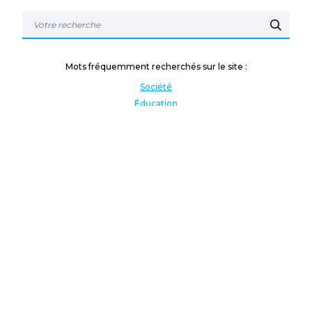
Mots fréquemment recherchés sur le site :
Société
Éducation
Fonction publique
Jeunesse et sport
Enseignement supérieur
Rémunération
Vos droits
International
Culture
Enseigner à l'étranger
Covid
Lutte contre les inégalités
Présidentielle 2022