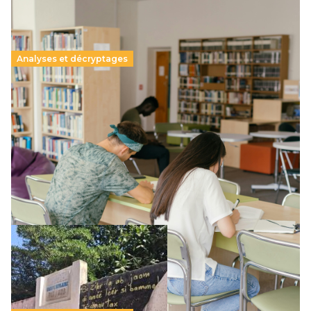
Analyses et décryptages
Supérieur privé : une dérive qui met à mal la
promesse républicaine
11 juillet 2026
-
National
Le projet de loi sur la régulation de l’enseignement
supérieur privé met en lumière l’amplification d’un système
qui relègue l’acte pédagogique au superfétatoire, voire à…
Lire la suite →