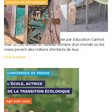
Analyses et décryptages
258 millions d’enfants victimes de la guerre, des
chocs climatiques et des déplacements de
population
11 juillet 2026
-
National
Un nouveau rapport mondial publié par Education Cannot
Wait (ECW) dresse un tableau sombre d’un monde où les
crises privent des millions d’enfants de leur…
Lire la suite →
Agir avec vous