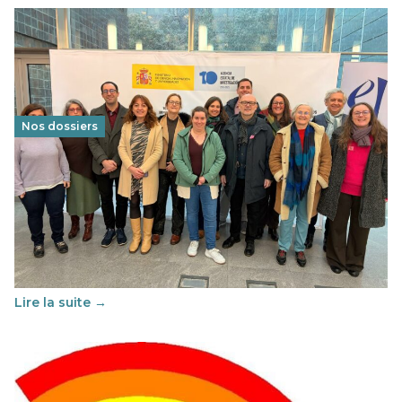
Nos dossiers
Éducation au vivre-ensemble : un échange croisé
franco-espagnol pour changer d’approche
29 juin 2026
-
National
Cette année, l'UNSA Éducation a mené un projet Erasmus
soutenu par l'union Européenne et centré sur l'éducation
au vivre-ensemble : quelles différences entre la France…
Lire la suite →