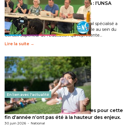
Transition écologique de l’éducation : l’UNSA
Éducation fait bouger les lignes
30 juin 2026
-
National
Pendant plusieurs mois, un groupe de travail spécialisé a
travaillé sur la transition écologique de l’Ecole au sein du
Conseil Supérieur de l’Éducation qui représente…
Lire la suite →
En lien avec l'actualité
Les décisions ministérielles attendues pour cette
fin d’année n’ont pas été à la hauteur des enjeux.
30 juin 2026
-
National