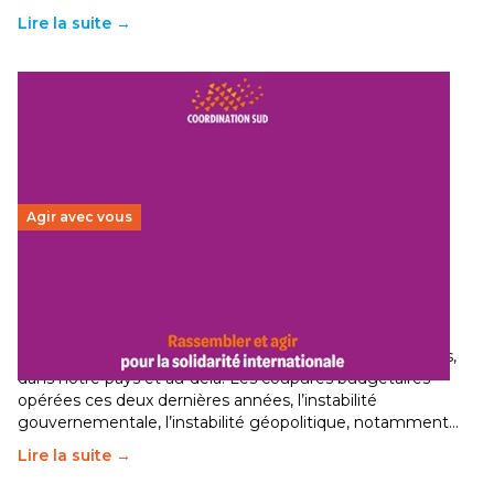
Lire la suite →
Agir avec vous
Budget 2026 : État d’urgence pour la solidarité
internationale
29 juin 2026
-
National
Le secteur humanitaire connaît des difficultés profondes,
dans notre pays et au-delà. Les coupures budgétaires
opérées ces deux dernières années, l’instabilité
gouvernementale, l’instabilité géopolitique, notamment…
Lire la suite →