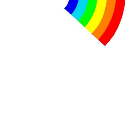
Tisza "Respect et liberté" ont remporté une large victoire,
contre le premier ministre sortant, Viktor Orban,…
Lire la suite →
+ D’ACTUALITÉS NATIONALES