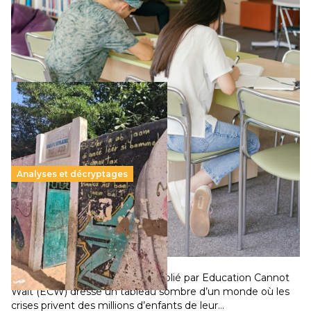
Le projet de loi sur la régulation de l’enseignement
supérieur privé met en lumière l’amplification d’un système
qui relègue l’acte pédagogique au superfétatoire, voire à…
Lire la suite →
Analyses et décryptages
258 millions d’enfants victimes de la guerre, des
chocs climatiques et des déplacements de
population
11 juillet 2026
-
National
Un nouveau rapport mondial publié par Education Cannot
Wait (ECW) dresse un tableau sombre d’un monde où les
crises privent des millions d’enfants de leur…