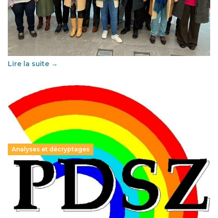
franco-espagnol pour changer d’approche
29 juin 2026
-
National
Cette année, l'UNSA Éducation a mené un projet Erasmus
soutenu par l'union Européenne et centré sur l'éducation
au vivre-ensemble : quelles différences entre la France…
Lire la suite →
Analyses et décryptages
Hongrie : du changement pour les politiques
éducatives, aussi !
25 juin 2026
-
National
En Hongrie, le conservateur Peter Magyar et son parti