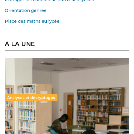
Orientation genrée
Place des maths au lycée
À LA UNE
Analyses et décryptages
Supérieur privé : une dérive qui met à mal la
promesse républicaine
11 juillet 2026
-
National