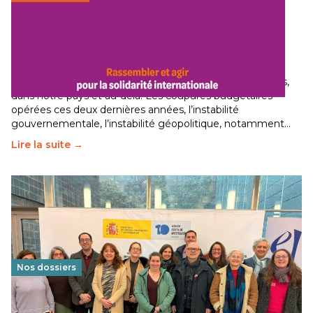
Budget 2026 : État d’urgence pour la solidarité
internationale
29 juin 2026
-
National
Le secteur humanitaire connaît des difficultés profondes,
dans notre pays et au-delà. Les coupures budgétaires
opérées ces deux dernières années, l’instabilité
gouvernementale, l’instabilité géopolitique, notamment…
Lire la suite →
Nos dossiers
Éducation au vivre-ensemble : un échange croisé