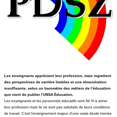
éducatives, aussi !
25 juin 2026
-
National
En Hongrie, le conservateur Peter Magyar et son parti
Tisza "Respect et liberté" ont remporté une large victoire,
contre le premier ministre sortant, Viktor Orban,…
Lire la suite →
+ D’ACTUALITÉS NATIONALES
Les enseignants apprécient leur profession, mais regrettent
des perspectives de carrière limitées et une rémunération
insuffisante, selon un baromètre des métiers de l’éducation
que vient de publier l’UNSA Éducation.
Les enseignants et les personnels éducatifs sont 94 % à aimer
leur profession mais ils ne sont pas satisfaits de leurs conditions
de travail. C’est l’enseignement majeur d’une vaste étude menée