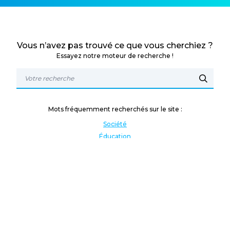
Vous n’avez pas trouvé ce que vous cherchiez ?
Essayez notre moteur de recherche !
Mots fréquemment recherchés sur le site :
Société
Éducation
Fonction publique
Jeunesse et sport
Enseignement supérieur
Rémunération
Vos droits
International
Culture