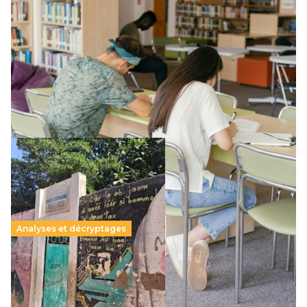
Supérieur privé : une dérive qui met à mal la
promesse républicaine
11 juillet 2026
-
National
Le projet de loi sur la régulation de l’enseignement
supérieur privé met en lumière l’amplification d’un système
qui relègue l’acte pédagogique au superfétatoire, voire à…
Lire la suite →
Analyses et décryptages
258 millions d’enfants victimes de la guerre, des
chocs climatiques et des déplacements de
population