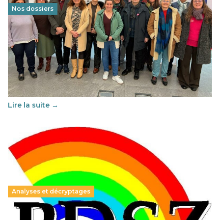
Nos dossiers
Éducation au vivre-ensemble : un échange croisé
franco-espagnol pour changer d’approche
29 juin 2026
-
National
Cette année, l'UNSA Éducation a mené un projet Erasmus
soutenu par l'union Européenne et centré sur l'éducation
au vivre-ensemble : quelles différences entre la France…
Lire la suite →
Analyses et décryptages
Hongrie : du changement pour les politiques