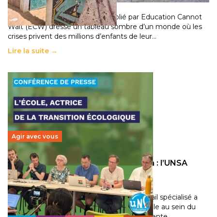
11 juillet 2026
-
National
Un nouveau rapport mondial publié par Education Cannot
Wait (ECW) dresse un tableau sombre d’un monde où les
crises privent des millions d’enfants de leur…
Lire la suite →
Agir avec vous
Transition écologique de l’éducation : l’UNSA
Éducation fait bouger les lignes
30 juin 2026
-
National
Pendant plusieurs mois, un groupe de travail spécialisé a
travaillé sur la transition écologique de l’Ecole au sein du
Conseil Supérieur de l’Éducation qui représente…