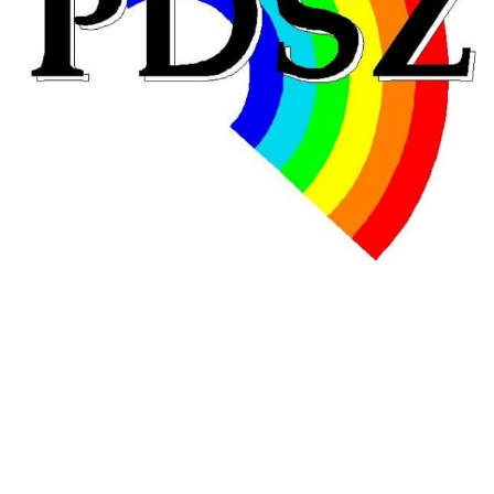
Hongrie : du changement pour les politiques
éducatives, aussi !
25 juin 2026
-
National
En Hongrie, le conservateur Peter Magyar et son parti
Tisza "Respect et liberté" ont remporté une large victoire,
contre le premier ministre sortant, Viktor Orban,…
Lire la suite →
+ D’ACTUALITÉS NATIONALES