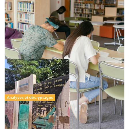
Supérieur privé : une dérive qui met à mal la
promesse républicaine
11 juillet 2026
-
National
Le projet de loi sur la régulation de l’enseignement
supérieur privé met en lumière l’amplification d’un système
qui relègue l’acte pédagogique au superfétatoire, voire à…
Lire la suite →
Analyses et décryptages
258 millions d’enfants victimes de la guerre, des
chocs climatiques et des déplacements de
population