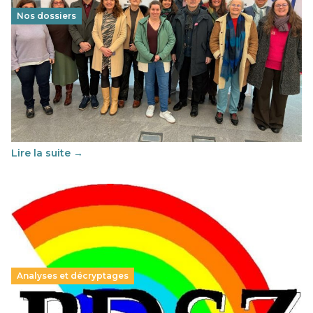
Nos dossiers
Éducation au vivre-ensemble : un échange croisé
franco-espagnol pour changer d’approche
29 juin 2026
-
National
Cette année, l'UNSA Éducation a mené un projet Erasmus
soutenu par l'union Européenne et centré sur l'éducation
au vivre-ensemble : quelles différences entre la France…
Lire la suite →
Analyses et décryptages