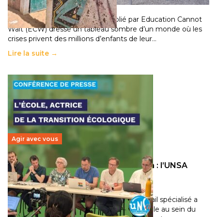
11 juillet 2026
-
National
Un nouveau rapport mondial publié par Education Cannot
Wait (ECW) dresse un tableau sombre d’un monde où les
crises privent des millions d’enfants de leur…
Lire la suite →
Agir avec vous
Transition écologique de l’éducation : l’UNSA
Éducation fait bouger les lignes
30 juin 2026
-
National
Pendant plusieurs mois, un groupe de travail spécialisé a
travaillé sur la transition écologique de l’Ecole au sein du