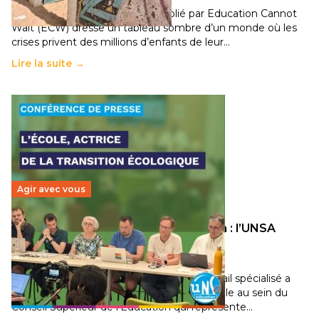
Un nouveau rapport mondial publié par Education Cannot
Wait (ECW) dresse un tableau sombre d’un monde où les
crises privent des millions d’enfants de leur…
Lire la suite →
Agir avec vous
Transition écologique de l’éducation : l’UNSA
Éducation fait bouger les lignes
30 juin 2026
-
National
Pendant plusieurs mois, un groupe de travail spécialisé a
travaillé sur la transition écologique de l’Ecole au sein du
Conseil Supérieur de l’Éducation qui représente…