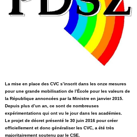
éducatives, aussi !
25 juin 2026
-
National
En Hongrie, le conservateur Peter Magyar et son parti
Tisza "Respect et liberté" ont remporté une large victoire,
contre le premier ministre sortant, Viktor Orban,…
Lire la suite →
+ D’ACTUALITÉS NATIONALES
La mise en place des CVC s’inscrit dans les onze mesures
pour une grande mobilisation de l’École pour les valeurs de
la République annoncées par la Ministre en janvier 2015.
Depuis plus d’un an, ce sont de nombreuses
expérimentations qui ont vu le jour dans les académies.
Le projet de décret présenté le 30 juin 2016 pour créer
officiellement et donc généraliser les CVC, a été très
majoritairement soutenu par le CSE.