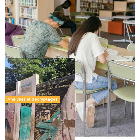
Supérieur privé : une dérive qui met à mal la
promesse républicaine
11 juillet 2026
-
National
Le projet de loi sur la régulation de l’enseignement
supérieur privé met en lumière l’amplification d’un système
qui relègue l’acte pédagogique au superfétatoire, voire à…
Lire la suite →
Analyses et décryptages
258 millions d’enfants victimes de la guerre, des
chocs climatiques et des déplacements de
population
11 juillet 2026
-
National