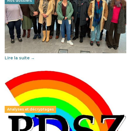
Nos dossiers
Éducation au vivre-ensemble : un échange croisé
franco-espagnol pour changer d’approche
29 juin 2026
-
National
Cette année, l'UNSA Éducation a mené un projet Erasmus
soutenu par l'union Européenne et centré sur l'éducation
au vivre-ensemble : quelles différences entre la France…
Lire la suite →
Analyses et décryptages
Hongrie : du changement pour les politiques