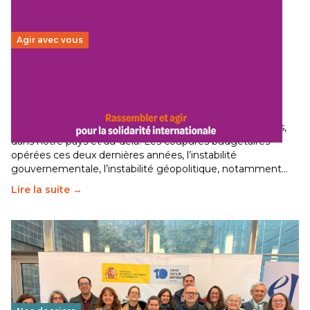
Agir avec vous
Budget 2026 : État d’urgence pour la solidarité
internationale
29 juin 2026
-
National
Le secteur humanitaire connaît des difficultés profondes,
dans notre pays et au-delà. Les coupures budgétaires
opérées ces deux dernières années, l’instabilité
gouvernementale, l’instabilité géopolitique, notamment…
Lire la suite →