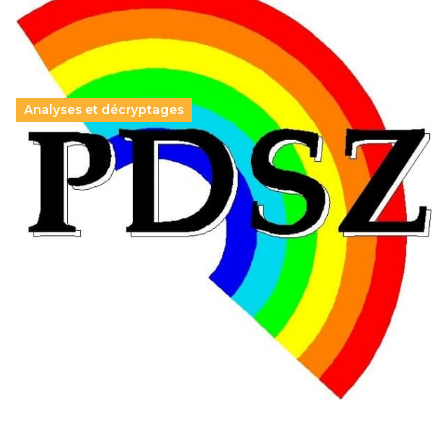
Analyses et décryptages
Hongrie : du changement pour les politiques
éducatives, aussi !
25 juin 2026
-
National
En Hongrie, le conservateur Peter Magyar et son parti
Tisza "Respect et liberté" ont remporté une large victoire,
contre le premier ministre sortant, Viktor Orban,…
Lire la suite →
+ D’ACTUALITÉS NATIONALES