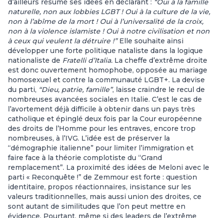
d’ailleurs résumé ses idées en déclarant :
“Oui à la famille
naturelle, non aux lobbies LGBT ! Oui à la culture de la vie,
non à l’abîme de la mort ! Oui à l’universalité de la croix,
non à la violence islamiste ! Oui à notre civilisation et non
à ceux qui veulent la détruire !”
Elle souhaite ainsi
développer une forte politique nataliste dans la logique
nationaliste de
Fratelli d’Italia.
La cheffe d’extrême droite
est donc ouvertement homophobe, opposée au mariage
homosexuel et contre la communauté LGBT+. La devise
du parti,
“Dieu, patrie, famille”
, laisse craindre le recul de
nombreuses avancées sociales en Italie. C’est le cas de
l’avortement déjà difficile à obtenir dans un pays très
catholique et épinglé deux fois par la Cour européenne
des droits de l’Homme pour les entraves, encore trop
nombreuses, à l’IVG. L’idée est de préserver la
“démographie italienne” pour limiter l’immigration et
faire face à la théorie complotiste du “Grand
remplacement”. La proximité des idées de Meloni avec le
parti « Reconquête !” de Zemmour est forte : question
identitaire, propos réactionnaires, insistance sur les
valeurs traditionnelles, mais aussi union des droites, ce
sont autant de similitudes que l’on peut mettre en
évidence. Pourtant, même si des leaders de l’extrême