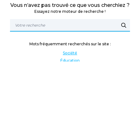
Vous n’avez pas trouvé ce que vous cherchiez ?
Essayez notre moteur de recherche !
Mots fréquemment recherchés sur le site :
Société
Éducation
Fonction publique
Jeunesse et sport
Enseignement supérieur
Rémunération
Vos droits
International
Culture
Enseigner à l'étranger
Covid
Lutte contre les inégalités