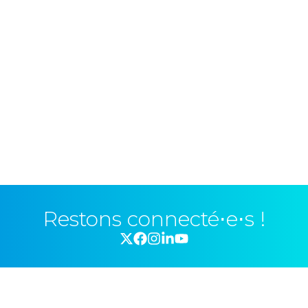
Restons connecté⋅e⋅s !