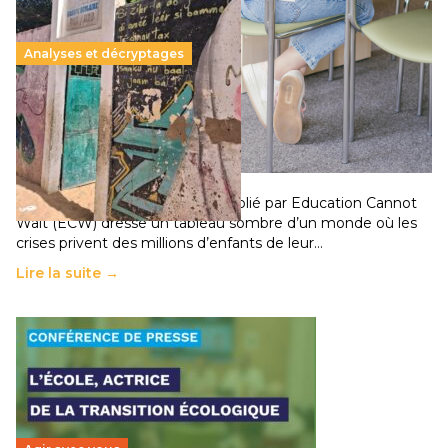
Analyses et décryptages
258 millions d’enfants victimes de la guerre, des
chocs climatiques et des déplacements de
population
11 juillet 2026
-
National
Un nouveau rapport mondial publié par Education Cannot
Wait (ECW) dresse un tableau sombre d’un monde où les
crises privent des millions d’enfants de leur…
Lire la suite →