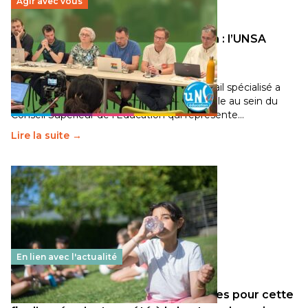
Agir avec vous
Transition écologique de l’éducation : l’UNSA
Éducation fait bouger les lignes
30 juin 2026
-
National
Pendant plusieurs mois, un groupe de travail spécialisé a
travaillé sur la transition écologique de l’Ecole au sein du
Conseil Supérieur de l’Éducation qui représente…
Lire la suite →
En lien avec l'actualité
Les décisions ministérielles attendues pour cette