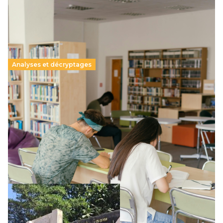
Analyses et décryptages
Supérieur privé : une dérive qui met à mal la
promesse républicaine
11 juillet 2026
-
National
Le projet de loi sur la régulation de l’enseignement
supérieur privé met en lumière l’amplification d’un système
qui relègue l’acte pédagogique au superfétatoire, voire à…
Lire la suite →