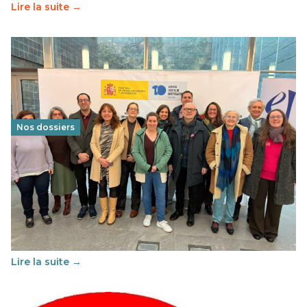
Lire la suite →
Nos dossiers
Éducation au vivre-ensemble : un échange croisé
franco-espagnol pour changer d’approche
29 juin 2026
-
National
Cette année, l'UNSA Éducation a mené un projet Erasmus
soutenu par l'union Européenne et centré sur l'éducation
au vivre-ensemble : quelles différences entre la France…
Lire la suite →