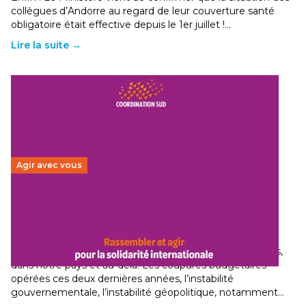
collègues d’Andorre au regard de leur couverture santé
obligatoire était effective depuis le 1er juillet !…
Lire la suite →
Agir avec vous
Budget 2026 : État d’urgence pour la solidarité
internationale
29 juin 2026
-
National
Le secteur humanitaire connaît des difficultés profondes,
dans notre pays et au-delà. Les coupures budgétaires
opérées ces deux dernières années, l’instabilité
gouvernementale, l’instabilité géopolitique, notamment…