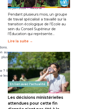
fait bouger les lignes
30 juin 2026
-
National
Pendant plusieurs mois, un groupe
de travail spécialisé a travaillé sur la
transition écologique de l’Ecole au
sein du Conseil Supérieur de
l’Éducation qui représente…
Lire la suite →
dons.
on au
 plus
 ? Il
e les
En lien avec l'actualité
Les décisions ministérielles
attendues pour cette fin