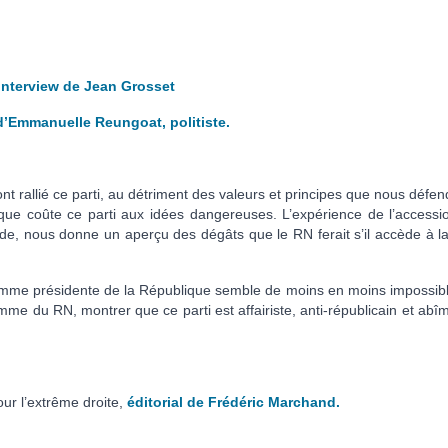
Interview de Jean Grosset
d’Emmanuelle Reungoat, politiste.
rallié ce parti, au détriment des valeurs et principes que nous défen
 que coûte ce parti aux idées dangereuses. L’expérience de l’accessi
de, nous donne un aperçu des dégâts que le RN ferait s’il accède à la
omme présidente de la République semble de moins en moins impossible
e du RN, montrer que ce parti est affairiste, anti-républicain et abîm
ur l’extrême droite,
éditorial de Frédéric Marchand.