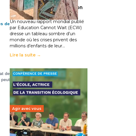
climatiques et des
déplacements de population
11 juillet 2026
-
National
Un nouveau rapport mondial publié
es de
par Education Cannot Wait (ECW)
dresse un tableau sombre d’un
monde où les crises privent des
millions d’enfants de leur…
Lire la suite →
at de
 peut
Agir avec vous
Transition écologique de
l’éducation : l’UNSA Éducation