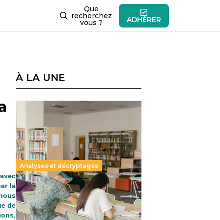
Que
recherchez
ADHÉRER
vous ?
À LA UNE
a
Analyses et décryptages
 avec
er la
Supérieur privé : une dérive
 nous
qui met à mal la promesse
ue de
ions,
républicaine