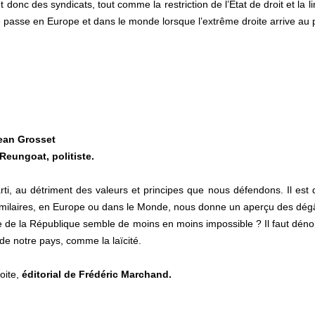
donc des syndicats, tout comme la restriction de l’État de droit et la l
e passe en Europe et dans le monde lorsque l’extrême droite arrive au 
Jean Grosset
Reungoat, politiste.
i, au détriment des valeurs et principes que nous défendons. Il est 
imilaires, en Europe ou dans le Monde, nous donne un aperçu des dégâts
 de la République semble de moins en moins impossible ? Il faut dén
s de notre pays, comme la laïcité.
oite,
éditorial de Frédéric Marchand.