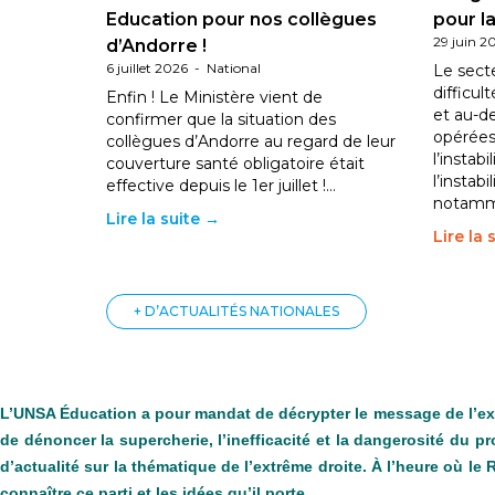
Education pour nos collègues
pour la
29 juin 2
d’Andorre !
6 juillet 2026
-
National
Le sect
difficul
Enfin ! Le Ministère vient de
et au-d
confirmer que la situation des
opérées
collègues d’Andorre au regard de leur
l’instab
couverture santé obligatoire était
l’instabi
effective depuis le 1er juillet !…
notam
Lire la suite →
Lire la 
+ D’ACTUALITÉS NATIONALES
L’UNSA Éducation a pour mandat de décrypter le message de l’extrê
de dénoncer la supercherie, l’inefficacité et la dangerosité du 
d’actualité sur la thématique de l’extrême droite. À l’heure où l
connaître ce parti et les idées qu’il porte.