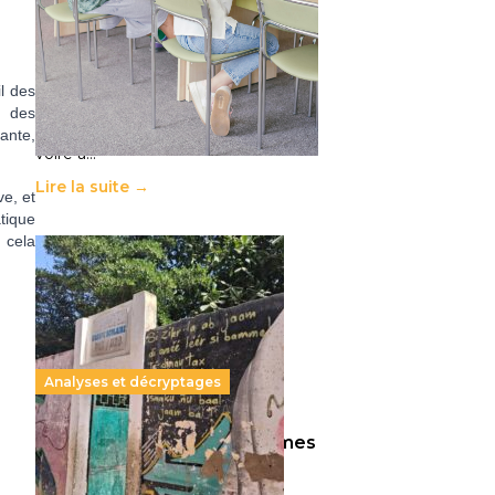
11 juillet 2026
-
National
Le projet de loi sur la régulation de
l’enseignement supérieur privé met
en lumière l’amplification d’un
l des
système qui relègue l’acte
t des
pédagogique au superfétatoire,
ante,
voire à…
Lire la suite →
ve, et
atique
 cela
Analyses et décryptages
258 millions d’enfants victimes
de la guerre, des chocs