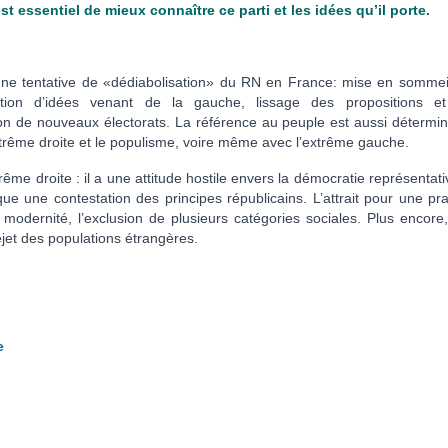
st essentiel de mieux connaître ce parti et les idées qu’il porte.
une tentative de «dédiabolisation» du RN en France: mise en sommei
iation d’idées venant de la gauche, lissage des propositions e
n de nouveaux électorats. La référence au peuple est aussi détermin
extrême droite et le populisme, voire même avec l’extrême gauche.
me droite : il a une attitude hostile envers la démocratie représentati
ique une contestation des principes républicains. L’attrait pour une pr
 modernité, l’exclusion de plusieurs catégories sociales. Plus encore,
rejet des populations étrangères.
e