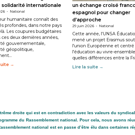
 solidarité internationale
un échange croisé franc
026
-
National
espagnol pour changer
eur humanitaire connaît des
d’approche
tés profondes, dans notre pays
29 juin 2026
-
National
elà. Les coupures budgétaires
Cette année, l'UNSA Éducatio
 ces deux dernières années,
mené un projet Erasmus sout
ilité gouvernementale,
l'union Européenne et centré
lité géopolitique,
l'éducation au vivre-ensemble
ment…
quelles différences entre la F
suite →
Lire la suite →
me droite qui est en contradiction avec les valeurs du syndicalis
programme du Rassemblement national. Pour cela, nous avons réuni
e Rassemblement national est en passe d’être élu dans certaines ré