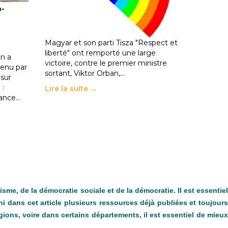
o-
les politiques éducatives, aussi !
25 juin 2026
-
National
En Hongrie, le conservateur Peter
Magyar et son parti Tisza "Respect et
liberté" ont remporté une large
n a
victoire, contre le premier ministre
enu par
sortant, Viktor Orban,…
 sur
 :
Lire la suite →
rance…
me, de la démocratie sociale et de la démocratie. Il est essentiel
 dans cet article plusieurs ressources déjà publiées et toujours
gions, voire dans certains départements, il est essentiel de mieux