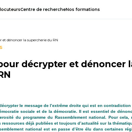
locuteurs
Centre
de
recherche
Nos
formations
r et dénoncer la supercherie du RN
s
pour décrypter et dénoncer l
 RN
crypter le message de l’extrême droite qui est en contradiction
émocratie sociale et de la démocratie. Il est essentiel de dénonc
angerosité du programme du Rassemblement national. Pour cela,
s ressources déjà publiées et toujours d’actualité sur la thématiq
ssemblement national est en passe d’être élu dans certaines rég