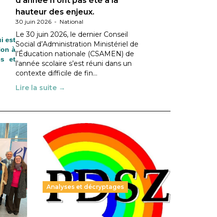
d’année n’ont pas été à la
hauteur des enjeux.
30 juin 2026
-
National
Le 30 juin 2026, le dernier Conseil
i est
Social d’Administration Ministériel de
Non à
l’Éducation nationale (CSAMEN) de
es et
l'année scolaire s’est réuni dans un
contexte difficile de fin…
Lire la suite →
Analyses et décryptages
ble :
Hongrie : du changement pour