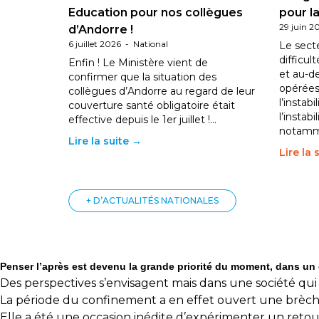
Education pour nos collègues
pour la
29 juin 2
d’Andorre !
6 juillet 2026
-
National
Le sect
difficul
Enfin ! Le Ministère vient de
et au-d
confirmer que la situation des
opérées
collègues d’Andorre au regard de leur
l’instab
couverture santé obligatoire était
l’instabi
effective depuis le 1er juillet !…
notam
Lire la suite →
Lire la 
+ D’ACTUALITÉS NATIONALES
Penser l’après est devenu la grande priorité du moment, dans un
Des perspectives s’envisagent mais dans une société qui 
La période du confinement a en effet ouvert une brèche, 
Elle a été une occasion inédite d’expérimenter un retour 