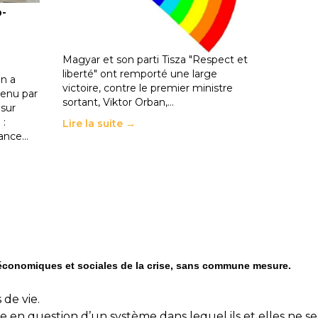
o-
les politiques éducatives, aussi !
25 juin 2026
-
National
En Hongrie, le conservateur Peter
Magyar et son parti Tisza "Respect et
liberté" ont remporté une large
n a
victoire, contre le premier ministre
enu par
sortant, Viktor Orban,…
 sur
 :
Lire la suite →
rance…
s économiques et sociales de la crise, sans commune mesure.
de vie.
se en question d’un système dans lequel ils et elles ne se