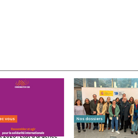
ec vous
Nos dossiers
 2026 : État d’urgence
Éducation au vivre-ensem