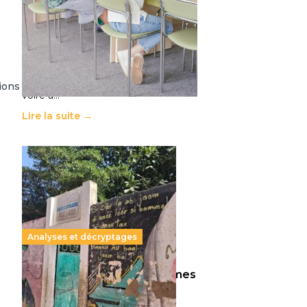
11 juillet 2026
-
National
Le projet de loi sur la régulation de
l’enseignement supérieur privé met
en lumière l’amplification d’un
système qui relègue l’acte
pédagogique au superfétatoire,
ions
voire à…
Lire la suite →
Analyses et décryptages
258 millions d’enfants victimes
de la guerre, des chocs