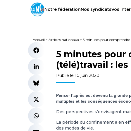
Notre
fédération
Nos
syndicats
Vos
inter
Accueil
>
Articles nationaux
>
5 minutes pour comprendre : « 
5 minutes pour 
(télé)travail : l
Publié le 10 juin 2020
Penser l’après est devenu la grande 
multiples et les conséquences écono
Des perspectives s’envisagent mais
La période du confinement a en effe
des modes de vie.