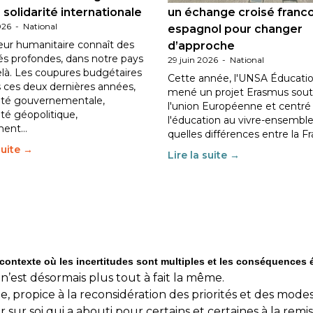
 solidarité internationale
un échange croisé franc
026
-
National
espagnol pour changer
eur humanitaire connaît des
d’approche
tés profondes, dans notre pays
29 juin 2026
-
National
elà. Les coupures budgétaires
Cette année, l'UNSA Éducatio
 ces deux dernières années,
mené un projet Erasmus sout
ilité gouvernementale,
l'union Européenne et centré
lité géopolitique,
l'éducation au vivre-ensemble
ment…
quelles différences entre la F
suite →
Lire la suite →
 contexte où les incertitudes sont multiples et les conséquence
n’est désormais plus tout à fait la même.
propice à la reconsidération des priorités et des modes 
sur soi qui a abouti pour certains et certaines à la remi