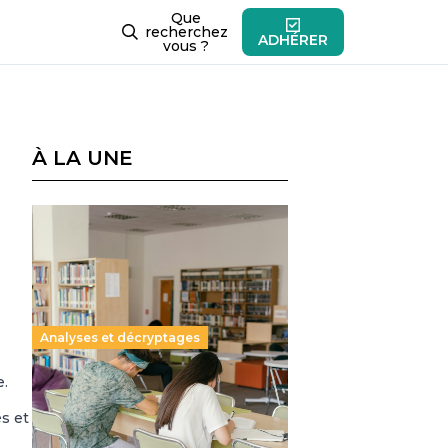
Que
recherchez
ADHÉRER
vous ?
À LA UNE
Analyses et décryptages
e.
Supérieur privé : une dérive
qui met à mal la promesse
s et
républicaine