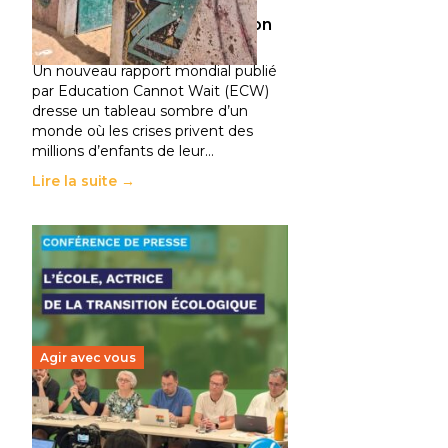
climatiques et des
déplacements de population
11 juillet 2026
-
National
Un nouveau rapport mondial publié
par Education Cannot Wait (ECW)
dresse un tableau sombre d’un
monde où les crises privent des
millions d’enfants de leur…
Lire la suite →
Agir avec vous
Transition écologique de
l’éducation : l’UNSA Éducation