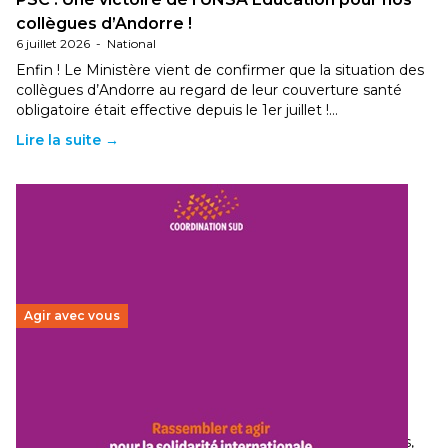
collègues d’Andorre !
6 juillet 2026
-
National
Enfin ! Le Ministère vient de confirmer que la situation des
collègues d’Andorre au regard de leur couverture santé
obligatoire était effective depuis le 1er juillet !…
Lire la suite →
Agir avec vous
Budget 2026 : État d’urgence pour la solidarité
internationale
29 juin 2026
-
National
Le secteur humanitaire connaît des difficultés profondes,