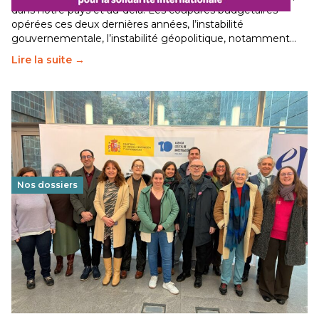
dans notre pays et au-delà. Les coupures budgétaires
opérées ces deux dernières années, l’instabilité
gouvernementale, l’instabilité géopolitique, notamment…
Lire la suite →
Nos dossiers
Éducation au vivre-ensemble : un échange croisé
franco-espagnol pour changer d’approche
29 juin 2026
-
National
Cette année, l'UNSA Éducation a mené un projet Erasmus
soutenu par l'union Européenne et centré sur l'éducation
au vivre-ensemble : quelles différences entre la France…