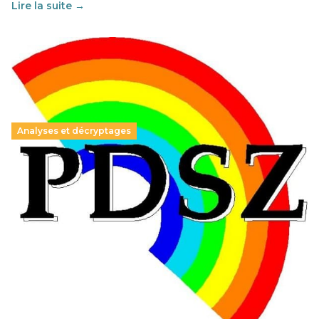
Lire la suite →
Analyses et décryptages
Hongrie : du changement pour les politiques
éducatives, aussi !
25 juin 2026
-
National
En Hongrie, le conservateur Peter Magyar et son parti
Tisza "Respect et liberté" ont remporté une large victoire,
contre le premier ministre sortant, Viktor Orban,…
Lire la suite →
+ D’ACTUALITÉS NATIONALES