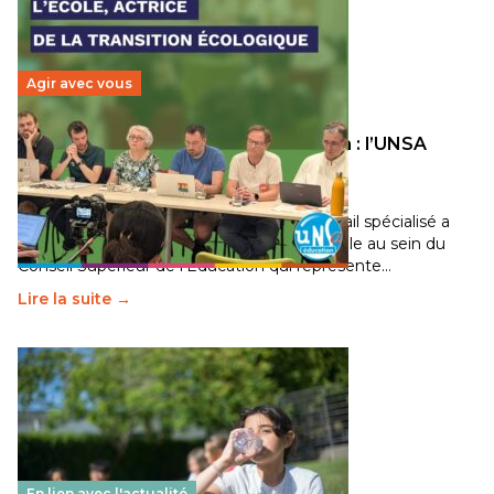
Agir avec vous
Transition écologique de l’éducation : l’UNSA
Éducation fait bouger les lignes
30 juin 2026
-
National
Pendant plusieurs mois, un groupe de travail spécialisé a
travaillé sur la transition écologique de l’Ecole au sein du
Conseil Supérieur de l’Éducation qui représente…
Lire la suite →
En lien avec l'actualité