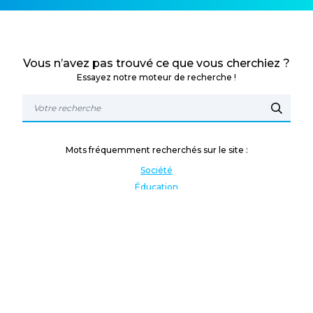
Vous n’avez pas trouvé ce que vous cherchiez ?
Essayez notre moteur de recherche !
Mots fréquemment recherchés sur le site :
Société
Éducation
Fonction publique
Jeunesse et sport
Enseignement supérieur
Rémunération
Vos droits
International
Culture