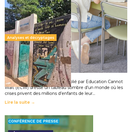
Analyses et décryptages
258 millions d’enfants victimes de la guerre, des
chocs climatiques et des déplacements de
population
11 juillet 2026
-
National
Un nouveau rapport mondial publié par Education Cannot
Wait (ECW) dresse un tableau sombre d’un monde où les
crises privent des millions d’enfants de leur…
Lire la suite →