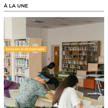
À LA UNE
Analyses et décryptages
Supérieur privé : une dérive qui met à mal la
promesse républicaine
11 juillet 2026
-
National
Le projet de loi sur la régulation de l’enseignement
supérieur privé met en lumière l’amplification d’un système
qui relègue l’acte pédagogique au superfétatoire, voire à…
Lire la suite →