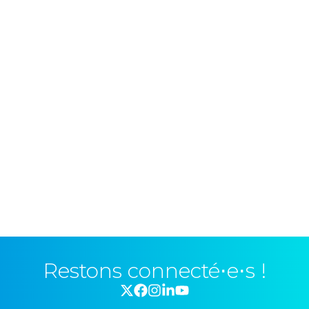
Restons connecté⋅e⋅s !