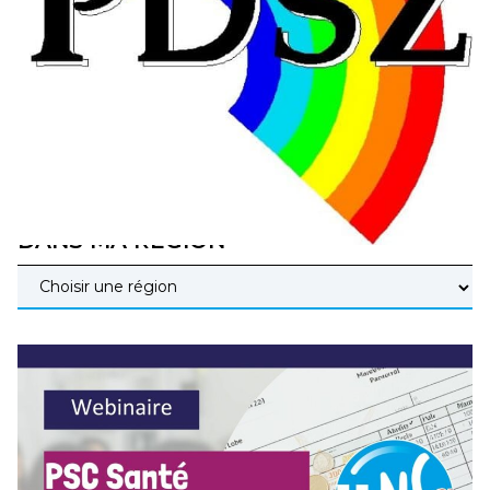
éducatives, aussi !
25 juin 2026
–
National
En Hongrie, le conservateur Peter Magyar et son parti
Tisza "Respect et liberté" ont remporté une large victoire,
contre le premier ministre sortant, Viktor Orban,…
Lire la suite →
+ D’ACTUALITÉS NATIONALES
DANS MA RÉGION