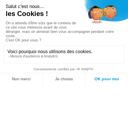
Vous n’avez pas trouvé ce que vous cherchiez ?
Essayez notre moteur de recherche !
Mots fréquemment recherchés sur le site :
Société
Éducation
Fonction publique
Jeunesse et sport
Enseignement supérieur
Rémunération
Vos droits
International