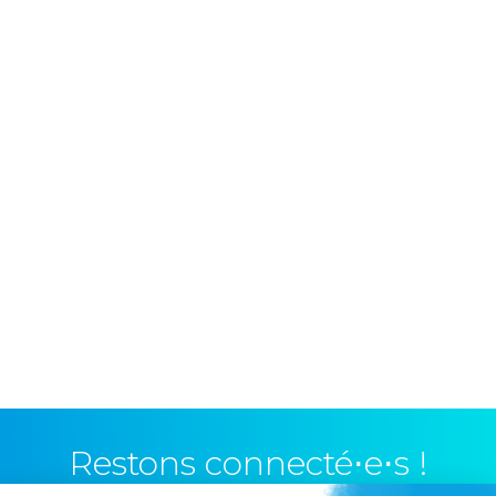
Restons connecté⋅e⋅s !