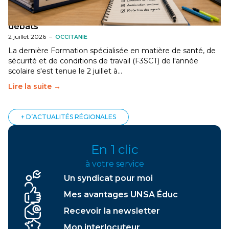
[Gard] F3SCT : narcotrafic, fortes chaleurs et
dégradation des conditions de travail au cœur des
débats
2 juillet 2026
–
OCCITANIE
La dernière Formation spécialisée en matière de santé, de
sécurité et de conditions de travail (F3SCT) de l'année
scolaire s'est tenue le 2 juillet à…
Lire la suite →
+ D’ACTUALITÉS RÉGIONALES
En 1 clic
à votre service
Un syndicat pour moi
Mes avantages UNSA Éduc
Recevoir la newsletter
Mon interlocuteur