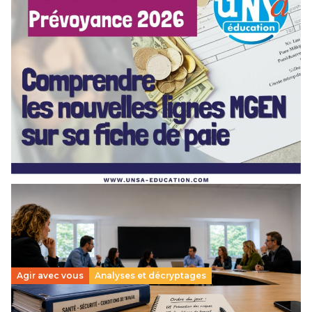
[POITIERS] PSC Santé : ces nouvelles lignes MGEN
sur votre fiche de paie — on vous explique tout en
webinaire !
3 juillet 2026
–
NOUVELLE-AQUITAINE
Depuis mai 2026, de nouvelles lignes sont apparues sur vos
bulletins de paie : MGEN part forfaitaire, part solidaire,
action sociale, aide aux retraités… Difficile…
Lire la suite →
Agir avec vous
Analyses et décryptages