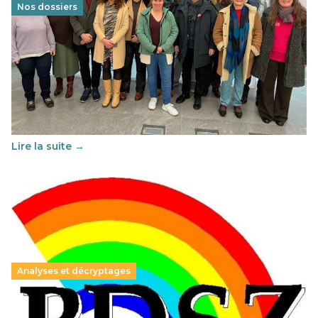
Nos dossiers
Éducation au vivre-ensemble : un échange croisé
franco-espagnol pour changer d’approche
29 juin 2026
–
National
Cette année, l'UNSA Éducation a mené un projet Erasmus
soutenu par l'union Européenne et centré sur l'éducation
au vivre-ensemble : quelles différences entre la France…
Lire la suite →
Analyses et décryptages
Hongrie : du changement pour les politiques