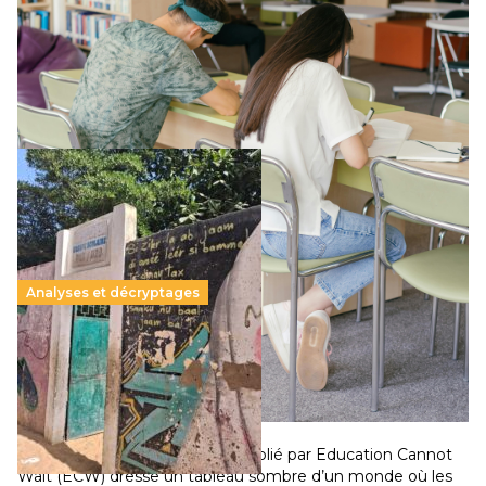
Le projet de loi sur la régulation de l’enseignement
supérieur privé met en lumière l’amplification d’un système
qui relègue l’acte pédagogique au superfétatoire, voire à…
Lire la suite →
Analyses et décryptages
258 millions d’enfants victimes de la guerre, des
chocs climatiques et des déplacements de
population
11 juillet 2026
–
National
Un nouveau rapport mondial publié par Education Cannot
Wait (ECW) dresse un tableau sombre d’un monde où les