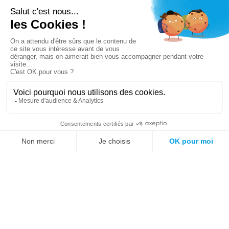
Vous n’avez pas trouvé ce que vous cherchiez ?
Essayez notre moteur de recherche !
Mots fréquemment recherchés sur le site :
Société
Éducation
Fonction publique
Jeunesse et sport
Enseignement supérieur
Rémunération
Vos droits
International