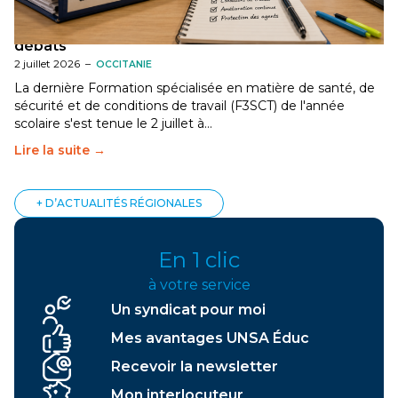
[Gard] F3SCT : narcotrafic, fortes chaleurs et
dégradation des conditions de travail au cœur des
débats
2 juillet 2026
–
OCCITANIE
La dernière Formation spécialisée en matière de santé, de
sécurité et de conditions de travail (F3SCT) de l'année
scolaire s'est tenue le 2 juillet à…
Lire la suite →
+ D’ACTUALITÉS RÉGIONALES
En 1 clic
à votre service
Un syndicat pour moi
Mes avantages UNSA Éduc
Recevoir la newsletter
Mon interlocuteur