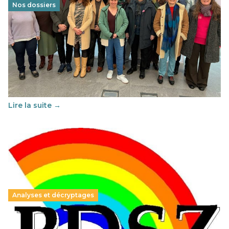
Nos dossiers
Éducation au vivre-ensemble : un échange croisé
franco-espagnol pour changer d’approche
29 juin 2026
–
National
Cette année, l'UNSA Éducation a mené un projet Erasmus
soutenu par l'union Européenne et centré sur l'éducation
au vivre-ensemble : quelles différences entre la France…
Lire la suite →
Analyses et décryptages
Hongrie : du changement pour les politiques