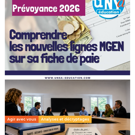
[POITIERS] PSC Santé : ces nouvelles lignes MGEN
sur votre fiche de paie — on vous explique tout en
webinaire !
3 juillet 2026
–
NOUVELLE-AQUITAINE
Depuis mai 2026, de nouvelles lignes sont apparues sur vos
bulletins de paie : MGEN part forfaitaire, part solidaire,
action sociale, aide aux retraités… Difficile…
Lire la suite →
Agir avec vous
Analyses et décryptages