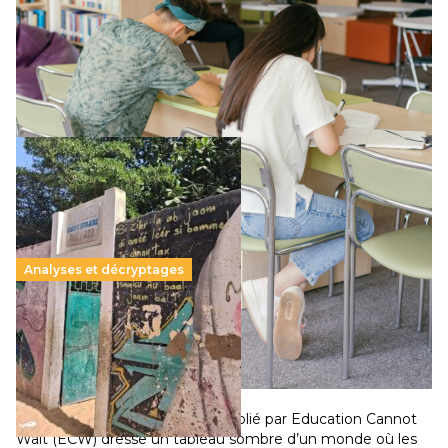
Le projet de loi sur la régulation de l’enseignement
supérieur privé met en lumière l’amplification d’un système
qui relègue l’acte pédagogique au superfétatoire, voire à…
Lire la suite →
Analyses et décryptages
258 millions d’enfants victimes de la guerre, des
chocs climatiques et des déplacements de
population
11 juillet 2026
–
National
Un nouveau rapport mondial publié par Education Cannot
Wait (ECW) dresse un tableau sombre d’un monde où les