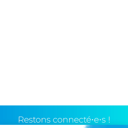
Restons connecté⋅e⋅s !