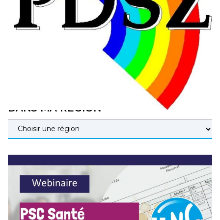
éducatives, aussi !
25 juin 2026
–
National
En Hongrie, le conservateur Peter Magyar et son parti
Tisza "Respect et liberté" ont remporté une large victoire,
contre le premier ministre sortant, Viktor Orban,…
Lire la suite →
+ D’ACTUALITÉS NATIONALES
DANS MA RÉGION