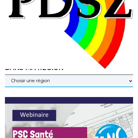
éducatives, aussi !
25 juin 2026
–
National
En Hongrie, le conservateur Peter Magyar et son parti
Tisza "Respect et liberté" ont remporté une large victoire,
contre le premier ministre sortant, Viktor Orban,…
Lire la suite →
+ D’ACTUALITÉS NATIONALES
DANS MA RÉGION