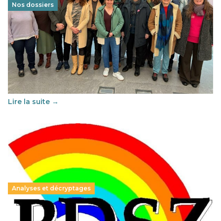
Nos dossiers
Éducation au vivre-ensemble : un échange croisé
franco-espagnol pour changer d’approche
29 juin 2026
–
National
Cette année, l'UNSA Éducation a mené un projet Erasmus
soutenu par l'union Européenne et centré sur l'éducation
au vivre-ensemble : quelles différences entre la France…
Lire la suite →
Analyses et décryptages
Hongrie : du changement pour les politiques