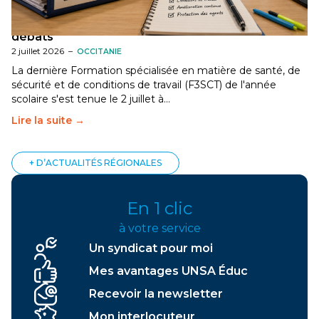
[Gard] F3SCT : narcotrafic, fortes chaleurs et
dégradation des conditions de travail au cœur des
débats
2 juillet 2026
–
OCCITANIE
La dernière Formation spécialisée en matière de santé, de
sécurité et de conditions de travail (F3SCT) de l'année
scolaire s'est tenue le 2 juillet à…
Lire la suite →
+ D’ACTUALITÉS RÉGIONALES
En 1 clic
à votre service
Un syndicat pour moi
Mes avantages UNSA Éduc
Recevoir la newsletter
Mon interlocuteur