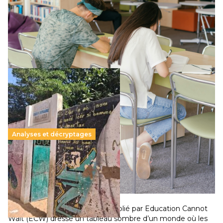
Le projet de loi sur la régulation de l’enseignement
supérieur privé met en lumière l’amplification d’un système
qui relègue l’acte pédagogique au superfétatoire, voire à…
Lire la suite →
Analyses et décryptages
258 millions d’enfants victimes de la guerre, des
chocs climatiques et des déplacements de
population
11 juillet 2026
–
National
Un nouveau rapport mondial publié par Education Cannot
Wait (ECW) dresse un tableau sombre d’un monde où les