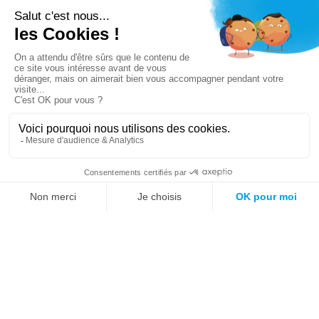
Vous n’avez pas trouvé ce que vous cherchiez ?
Essayez notre moteur de recherche !
Mots fréquemment recherchés sur le site :
Société
Éducation
Fonction publique
Jeunesse et sport
Enseignement supérieur
Rémunération
Vos droits
International