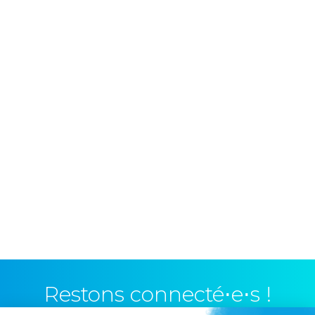
Restons connecté⋅e⋅s !