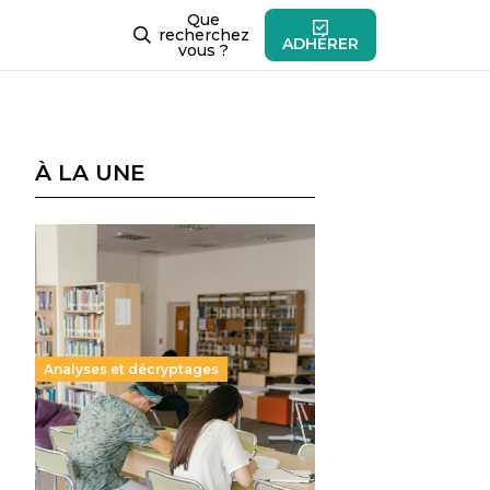
Que
recherchez
ADHÉRER
vous ?
À LA UNE
Analyses et décryptages
Supérieur privé : une dérive
qui met à mal la promesse
républicaine