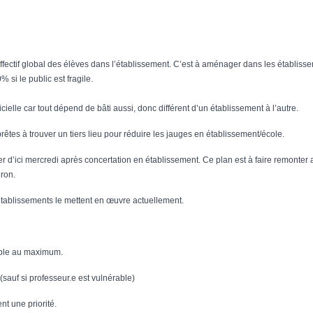
effectif global des élèves dans l’établissement. C’est à aménager dans les établiss
si le public est fragile.
ielle car tout dépend de bâti aussi, donc différent d’un établissement à l’autre.
tes à trouver un tiers lieu pour réduire les jauges en établissement/école.
er d’ici mercredi après concertation en établissement. Ce plan est à faire remonter 
ron.
établissements le mettent en œuvre actuellement.
sible au maximum.
(sauf si professeur.e est vulnérable)
nt une priorité.