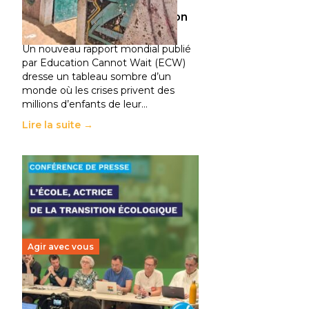
climatiques et des
déplacements de population
11 juillet 2026
-
National
Un nouveau rapport mondial publié
par Education Cannot Wait (ECW)
dresse un tableau sombre d’un
monde où les crises privent des
millions d’enfants de leur…
Lire la suite →
Agir avec vous
Transition écologique de
l’éducation : l’UNSA Éducation