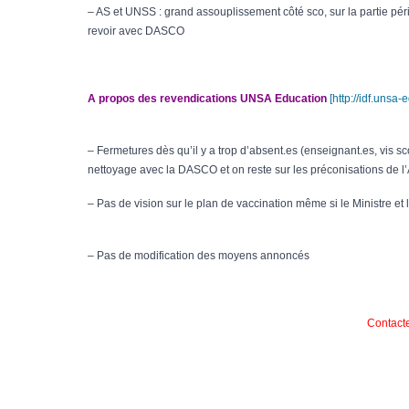
– AS et UNSS : grand assouplissement côté sco, sur la partie pér
revoir avec DASCO
A propos des revendications UNSA Education
[http://idf.unsa
– Fermetures dès qu’il y a trop d’absent.es (enseignant.es, vis 
nettoyage avec la DASCO et on reste sur les préconisations de l
– Pas de vision sur le plan de vaccination même si le Ministre e
– Pas de modification des moyens annoncés
Contact