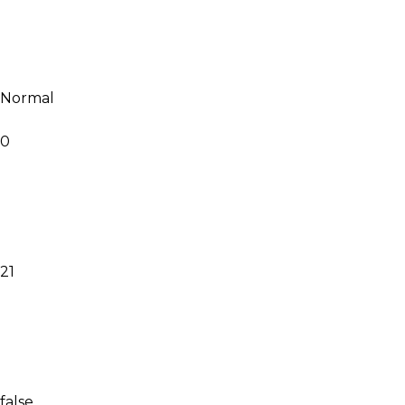
Normal
0
21
false