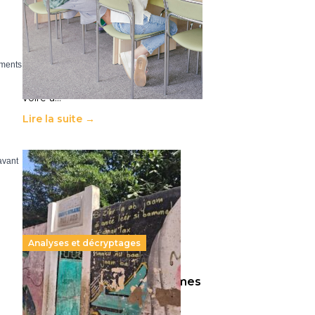
11 juillet 2026
-
National
Le projet de loi sur la régulation de
l’enseignement supérieur privé met
en lumière l’amplification d’un
ements
système qui relègue l’acte
pédagogique au superfétatoire,
voire à…
Lire la suite →
avant
Analyses et décryptages
258 millions d’enfants victimes
de la guerre, des chocs