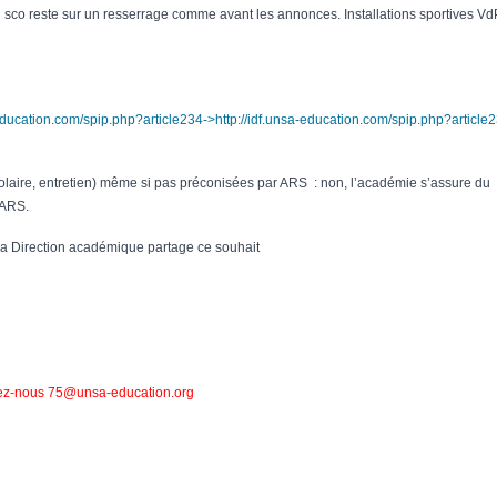
i sco reste sur un resserrage comme avant les annonces. Installations sportives VdP
-education.com/spip.php?article234->http://idf.unsa-education.com/spip.php?article2
scolaire, entretien) même si pas préconisées par ARS : non, l’académie s’assure du
’ARS.
t la Direction académique partage ce souhait
ez-nous 75@unsa-education.org