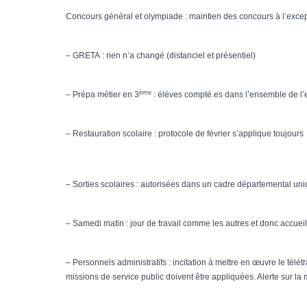
Concours général et olympiade : maintien des concours à l’excep
– GRETA : rien n’a changé (distanciel et présentiel)
ème
– Prépa métier en 3
: élèves compté.es dans l’ensemble de l’ef
– Restauration scolaire : protocole de février s’applique toujours
– Sorties scolaires : autorisées dans un cadre départemental u
– Samedi matin : jour de travail comme les autres et donc accuei
– Personnels administratifs : incitation à mettre en œuvre le télét
missions de service public doivent être appliquées. Alerte sur la 