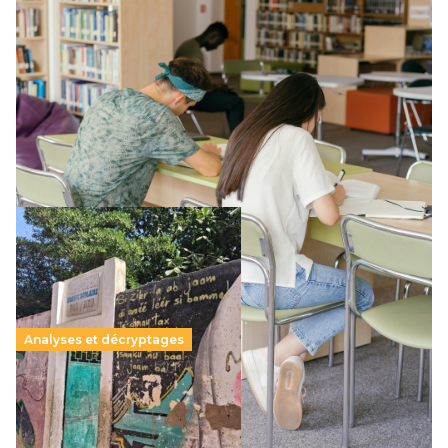
Supérieur privé : une dérive qui met à mal la
promesse républicaine
11 juillet 2026
-
National
Le projet de loi sur la régulation de l’enseignement
supérieur privé met en lumière l’amplification d’un système
qui relègue l’acte pédagogique au superfétatoire, voire à…
Lire la suite →
Analyses et décryptages
258 millions d’enfants victimes de la guerre, des
chocs climatiques et des déplacements de
population