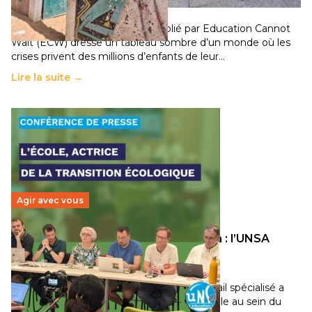
11 juillet 2026
-
National
Un nouveau rapport mondial publié par Education Cannot
Wait (ECW) dresse un tableau sombre d’un monde où les
crises privent des millions d’enfants de leur…
Lire la suite →
Agir avec vous
Transition écologique de l’éducation : l’UNSA
Éducation fait bouger les lignes
30 juin 2026
-
National
Pendant plusieurs mois, un groupe de travail spécialisé a
travaillé sur la transition écologique de l’Ecole au sein du