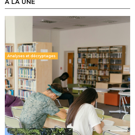
À LA UNE
Analyses et décryptages
Supérieur privé : une dérive qui met à mal la
promesse républicaine
11 juillet 2026
-
National
Le projet de loi sur la régulation de l’enseignement
supérieur privé met en lumière l’amplification d’un système
qui relègue l’acte pédagogique au superfétatoire, voire à…
Lire la suite →