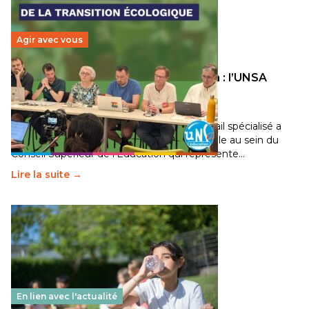
Agir avec vous
Transition écologique de l’éducation : l’UNSA
Éducation fait bouger les lignes
30 juin 2026
-
National
Pendant plusieurs mois, un groupe de travail spécialisé a
travaillé sur la transition écologique de l’Ecole au sein du
Conseil Supérieur de l’Éducation qui représente…
Lire la suite →
En lien avec l'actualité