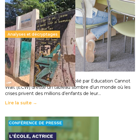
Analyses et décryptages
258 millions d’enfants victimes de la guerre, des
chocs climatiques et des déplacements de
population
11 juillet 2026
-
National
Un nouveau rapport mondial publié par Education Cannot
Wait (ECW) dresse un tableau sombre d’un monde où les
crises privent des millions d’enfants de leur…
Lire la suite →