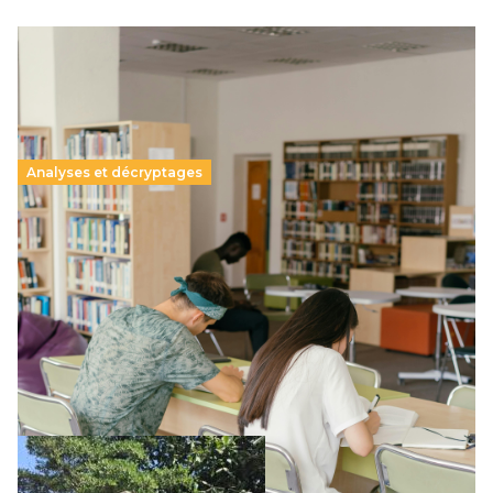
Analyses et décryptages
Supérieur privé : une dérive qui met à mal la
promesse républicaine
11 juillet 2026
-
National
Le projet de loi sur la régulation de l’enseignement
supérieur privé met en lumière l’amplification d’un système
qui relègue l’acte pédagogique au superfétatoire, voire à…
Lire la suite →