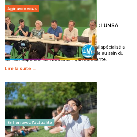
Agir avec vous
Transition écologique de l’éducation : l’UNSA
Éducation fait bouger les lignes
30 juin 2026
-
National
Pendant plusieurs mois, un groupe de travail spécialisé a
travaillé sur la transition écologique de l’Ecole au sein du
Conseil Supérieur de l’Éducation qui représente…
Lire la suite →
En lien avec l'actualité