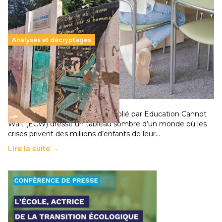
Analyses et décryptages
258 millions d’enfants victimes de la guerre, des
chocs climatiques et des déplacements de
population
11 juillet 2026
-
National
Un nouveau rapport mondial publié par Education Cannot
Wait (ECW) dresse un tableau sombre d’un monde où les
crises privent des millions d’enfants de leur…
Lire la suite →