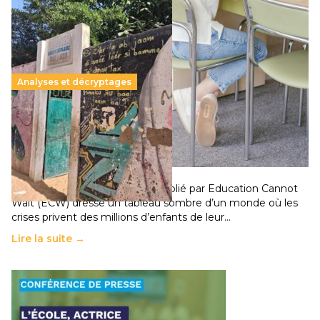
Analyses et décryptages
258 millions d’enfants victimes de la guerre, des
chocs climatiques et des déplacements de
population
11 juillet 2026
-
National
Un nouveau rapport mondial publié par Education Cannot
Wait (ECW) dresse un tableau sombre d’un monde où les
crises privent des millions d’enfants de leur…
Lire la suite →