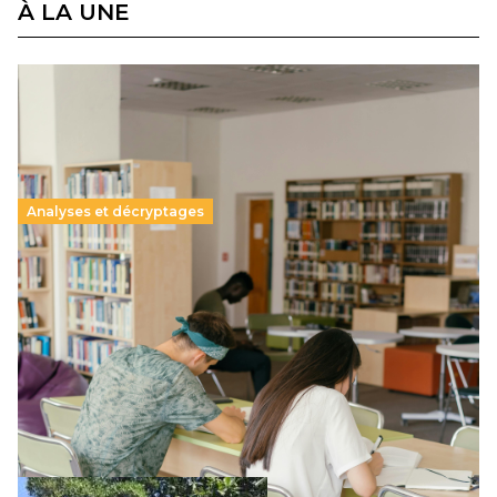
À LA UNE
Analyses et décryptages
Supérieur privé : une dérive qui met à mal la
promesse républicaine
11 juillet 2026
-
National
Le projet de loi sur la régulation de l’enseignement
supérieur privé met en lumière l’amplification d’un système
qui relègue l’acte pédagogique au superfétatoire, voire à…
Lire la suite →