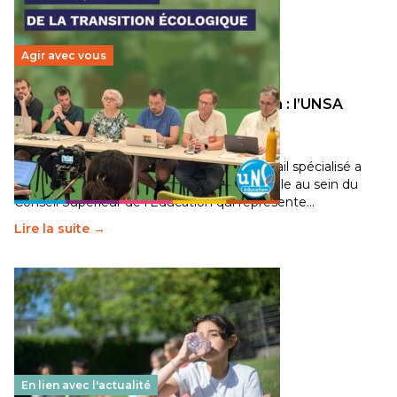
Agir avec vous
Transition écologique de l’éducation : l’UNSA
Éducation fait bouger les lignes
30 juin 2026
-
National
Pendant plusieurs mois, un groupe de travail spécialisé a
travaillé sur la transition écologique de l’Ecole au sein du
Conseil Supérieur de l’Éducation qui représente…
Lire la suite →
En lien avec l'actualité