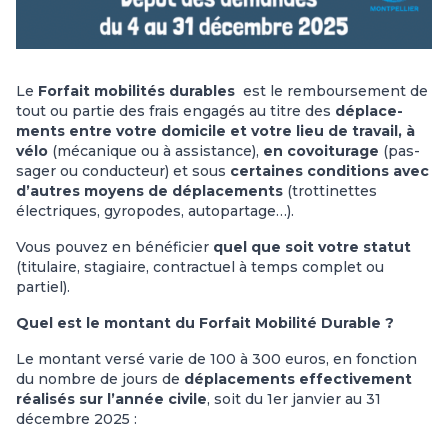
Le
For­fait mobi­li­tés dura­bles
est le rem­bour­se­ment de
tout ou partie des frais enga­gés au titre des
dépla­ce­
ments entre votre domi­cile et votre lieu de tra­vail, à
vélo
(mécanique ou à assistance),
en covoi­tu­rage
(pas­
sa­ger ou conduc­teur) et sous
certaines conditions avec
d’autres moyens de déplacements
(trottinettes
électriques, gyropodes, autopartage…).
Vous pouvez en bénéficier
quel que soit votre statut
(titulaire, stagiaire, contractuel à temps complet ou
partiel).
Quel est le montant du Forfait Mobilité Durable ?
Le montant versé varie de 100 à 300 euros, en fonction
du nombre de jours de
déplacements effectivement
réalisés sur l’année civile
, soit du 1er janvier au 31
décembre 2025 :