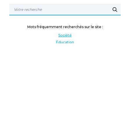
Mots fréquemment recherchés sur le site :
Société
Éducation
Fonction publique
Jeunesse et sport
Enseignement supérieur
Rémunération
Vos droits
International
Culture
Enseigner à l'étranger
Covid
Lutte contre les inégalités
Présidentielle 2022