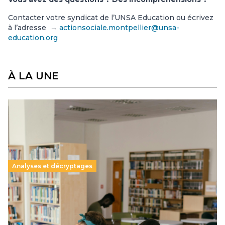
Contacter votre syndicat de l’UNSA Education ou écrivez
à l’adresse →
actionsociale.montpellier@unsa-
education.org
À LA UNE
Analyses et décryptages
Supérieur privé : une dérive qui met à mal la
promesse républicaine
11 juillet 2026
-
National