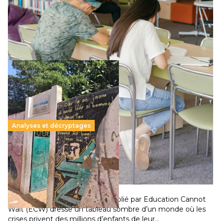
Le projet de loi sur la régulation de l’enseignement
supérieur privé met en lumière l’amplification d’un système
qui relègue l’acte pédagogique au superfétatoire, voire à…
Lire la suite →
Analyses et décryptages
258 millions d’enfants victimes de la guerre, des
chocs climatiques et des déplacements de
population
11 juillet 2026
-
National
Un nouveau rapport mondial publié par Education Cannot
Wait (ECW) dresse un tableau sombre d’un monde où les
crises privent des millions d’enfants de leur…