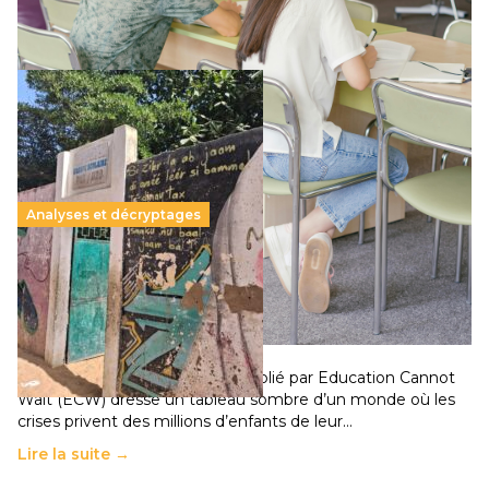
Lire la suite →
Analyses et décryptages
258 millions d’enfants victimes de la guerre, des
chocs climatiques et des déplacements de
population
11 juillet 2026
-
National
Un nouveau rapport mondial publié par Education Cannot
Wait (ECW) dresse un tableau sombre d’un monde où les
crises privent des millions d’enfants de leur…
Lire la suite →