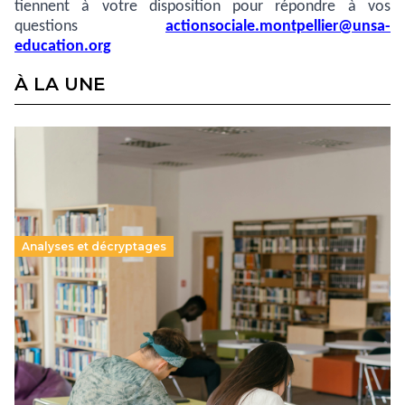
tiennent à votre disposition pour répondre à vos
questions
actionsociale.montpellier@unsa-
education.org
À LA UNE
Analyses et décryptages
Supérieur privé : une dérive qui met à mal la
promesse républicaine
11 juillet 2026
-
National
Le projet de loi sur la régulation de l’enseignement
supérieur privé met en lumière l’amplification d’un système
qui relègue l’acte pédagogique au superfétatoire, voire à…