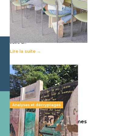
11 juillet 2026
-
National
Le projet de loi sur la régulation de
l’enseignement supérieur privé met
en lumière l’amplification d’un
système qui relègue l’acte
pédagogique au superfétatoire,
voire à…
Lire la suite →
Analyses et décryptages
258 millions d’enfants victimes
de la guerre, des chocs