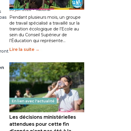
fait bouger les lignes
30 juin 2026
-
National
s
Pendant plusieurs mois, un groupe
 pas
de travail spécialisé a travaillé sur la
transition écologique de l’Ecole au
sein du Conseil Supérieur de
l’Éducation qui représente…
Lire la suite →
ront
en
En lien avec l'actualité
Les décisions ministérielles
attendues pour cette fin