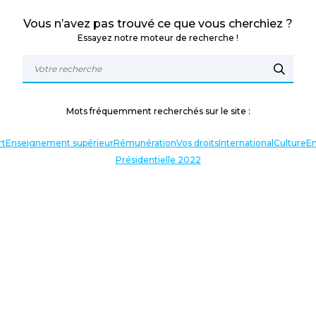
Vous n’avez pas trouvé ce que vous cherchiez ?
Essayez notre moteur de recherche !
Mots fréquemment recherchés sur le site :
rt
Enseignement supérieur
Rémunération
Vos droits
International
Culture
En
Présidentielle 2022
TERLOCUTEURS
NOS THÉMATIQUES
En lien avec l’actualité
Nos expressions
Agir avec vous
Analyses et décryptages