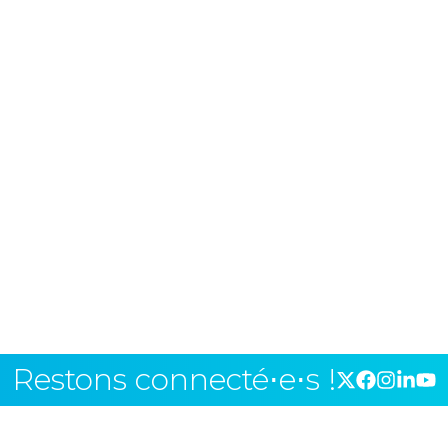
Restons connecté⋅e⋅s !