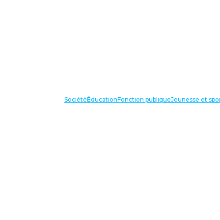
Société
Éducation
Fonction publique
Jeunesse et spo
VOS IN
87 bis avenue Georges Gosnat
94853 Ivry sur Seine Cedex
Tél:
01 56 20 29 50