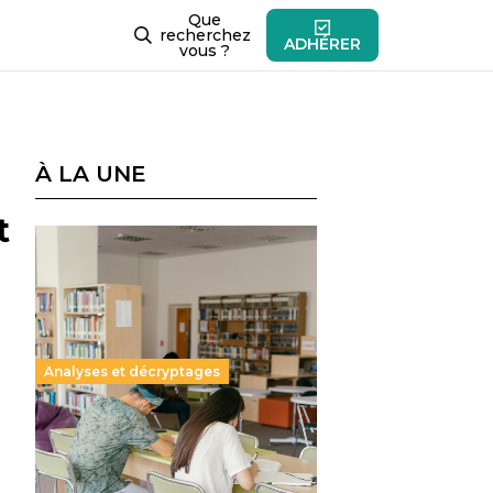
Que
recherchez
ADHÉRER
vous ?
À LA UNE
t
Analyses et décryptages
Supérieur privé : une dérive
qui met à mal la promesse
républicaine