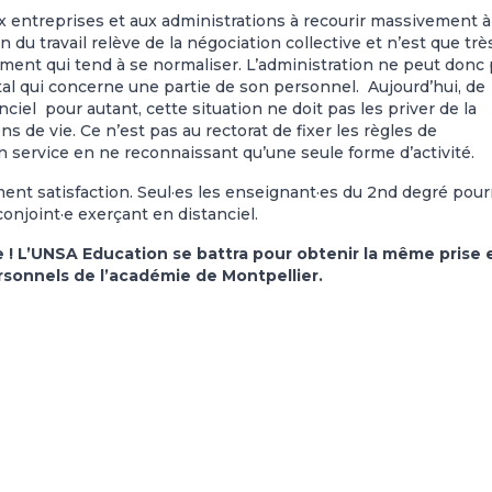
x entreprises et aux administrations à recourir massivement à
n du travail relève de la négociation collective et n’est que trè
ment qui tend à se normaliser. L’administration ne peut donc
al qui concerne une partie de son personnel. Aujourd’hui, de
iel pour autant, cette situation ne doit pas les priver de la
ns de vie. Ce n’est pas au rectorat de fixer les règles de
 service en ne reconnaissant qu’une seule forme d’activité.
ment satisfaction. Seul·es les enseignant·es du 2nd degré pour
onjoint·e exerçant en distanciel.
e ! L’UNSA Education se battra pour obtenir la même prise 
rsonnels de l’académie de Montpellier.