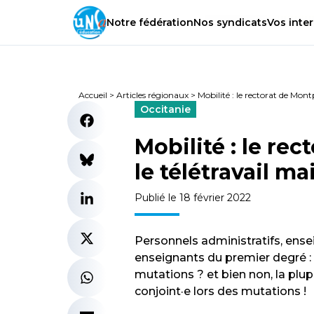
Notre
fédération
Nos
syndicats
Vos
inter
Accueil
>
Articles régionaux
>
Mobilité : le rectorat de Mont
Occitanie
Mobilité : le re
le télétravail ma
Publié le 18 février 2022
Personnels administratifs, ens
enseignants du premier degré :
mutations ? et bien non, la plu
conjoint·e lors des mutations !