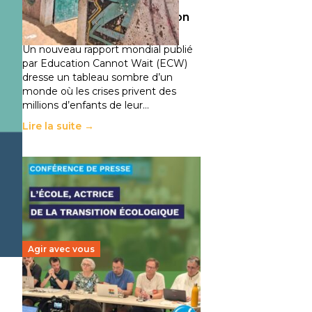
climatiques et des
déplacements de population
11 juillet 2026
-
National
Un nouveau rapport mondial publié
par Education Cannot Wait (ECW)
dresse un tableau sombre d’un
monde où les crises privent des
millions d’enfants de leur…
Lire la suite →
Agir avec vous
Transition écologique de
l’éducation : l’UNSA Éducation