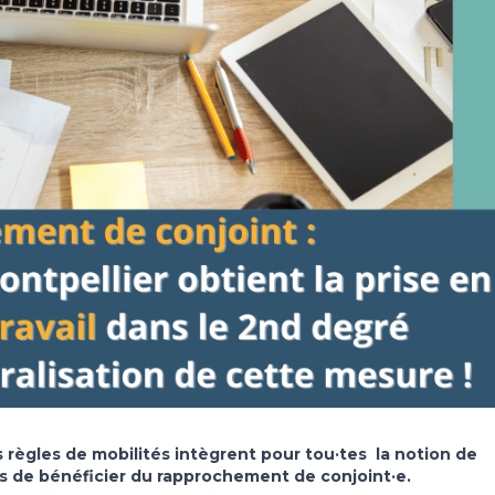
 règles de mobilités intègrent pour tou·tes la notion de
es de bénéficier du rapprochement de conjoint·e.