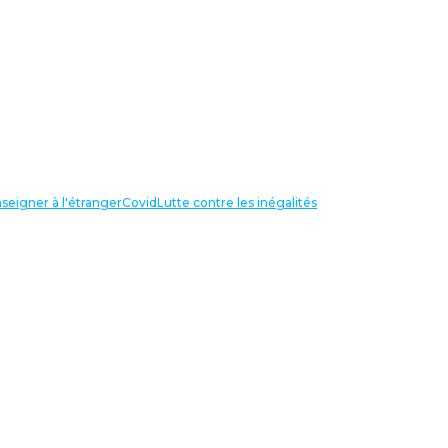
seigner à l'étranger
Covid
Lutte contre les inégalités
LIENS UTILES
NOS RECHERCHES
Centre Henri Aigueperse
INTERNATIONAL
Partir travailler à l’étranger
Internationale de l’éducation