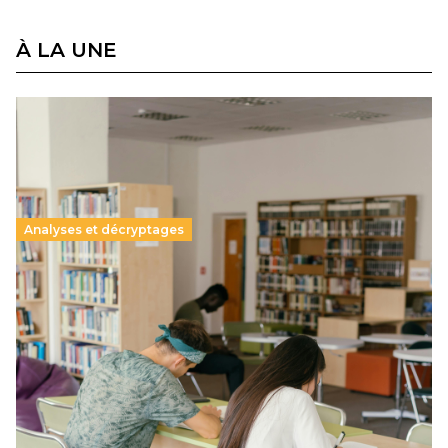
À LA UNE
Analyses et décryptages
Supérieur privé : une dérive qui met à mal la
promesse républicaine
11 juillet 2026
-
National
Le projet de loi sur la régulation de l’enseignement
supérieur privé met en lumière l’amplification d’un système
qui relègue l’acte pédagogique au superfétatoire, voire à…
Lire la suite →