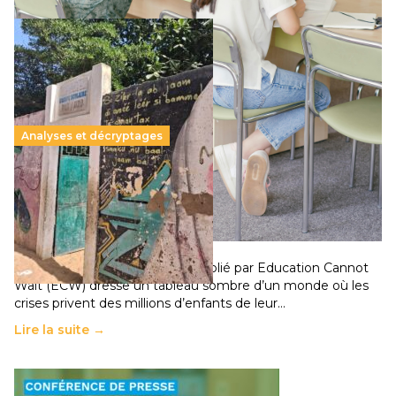
Analyses et décryptages
258 millions d’enfants victimes de la guerre, des
chocs climatiques et des déplacements de
population
11 juillet 2026
-
National
Un nouveau rapport mondial publié par Education Cannot
Wait (ECW) dresse un tableau sombre d’un monde où les
crises privent des millions d’enfants de leur…
Lire la suite →