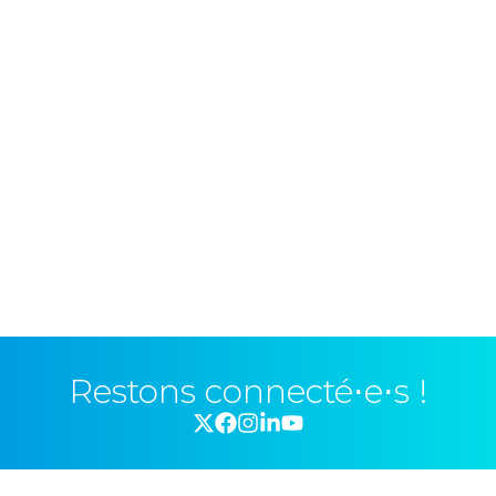
Restons connecté⋅e⋅s !