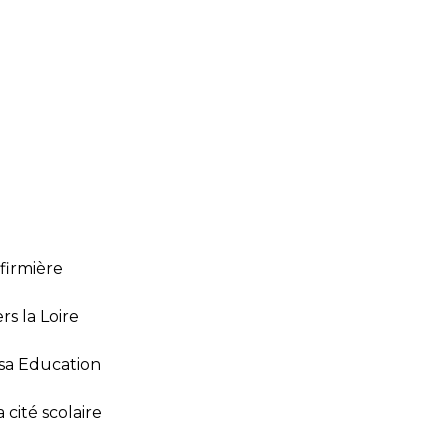
nfirmière
s la Loire
nsa Education
cité scolaire