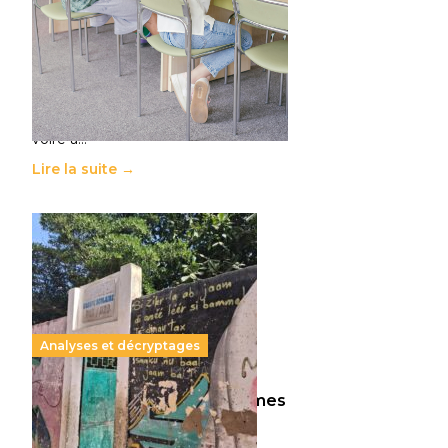
11 juillet 2026
-
National
Le projet de loi sur la régulation de
l’enseignement supérieur privé met
en lumière l’amplification d’un
système qui relègue l’acte
pédagogique au superfétatoire,
voire à…
Lire la suite →
Analyses et décryptages
258 millions d’enfants victimes
de la guerre, des chocs