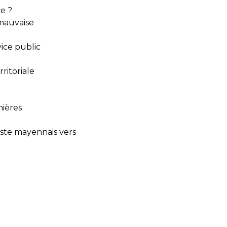
e ?
 mauvaise
ice public
ritoriale
mières
oste mayennais vers