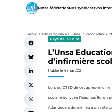
Notre
fédération
Nos
syndicats
Vos
inter
Accueil
>
Articles régionaux
>
L’Unsa Education refuse le retr
Pays de la Loire
L’Unsa Education
d’infirmière scol
Publié le 4 mai 2021
Lors du CTSD de cet après-midi, le r
scolaire du lycée Réaumur/Buron po
Atlantique a donné lieu à un vote 