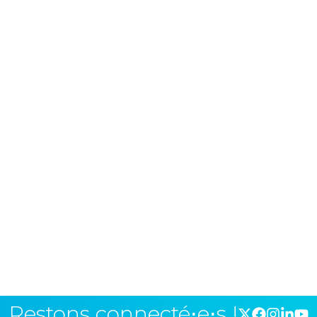
Restons connecté⋅e⋅s !