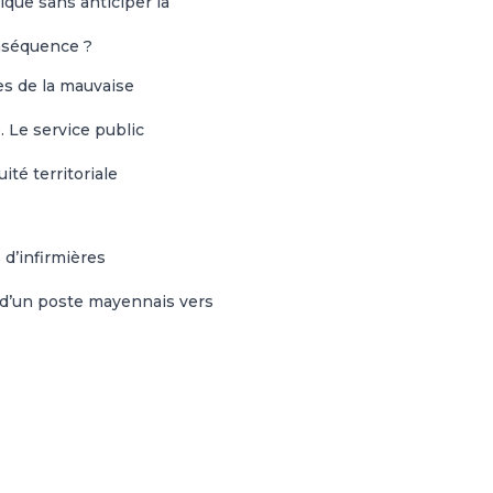
que sans anticiper la
onséquence ?
es de la mauvaise
 Le service public
té territoriale
d’infirmières
 d’un poste mayennais vers