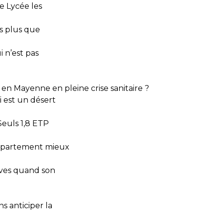
e Lycée les
is plus que
i n’est pas
en Mayenne en pleine crise sanitaire ?
 est un désert
Seuls 1,8 ETP
 département mieux
èves quand son
s anticiper la