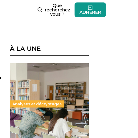
Que
recherchez
ADHÉRER
vous ?
À LA UNE
.
Analyses et décryptages
Supérieur privé : une dérive
qui met à mal la promesse
républicaine