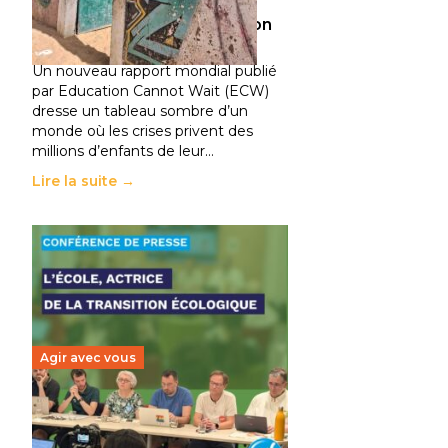
climatiques et des
déplacements de population
11 juillet 2026
-
National
Un nouveau rapport mondial publié
par Education Cannot Wait (ECW)
dresse un tableau sombre d’un
monde où les crises privent des
millions d’enfants de leur…
Lire la suite →
Agir avec vous
Transition écologique de
l’éducation : l’UNSA Éducation