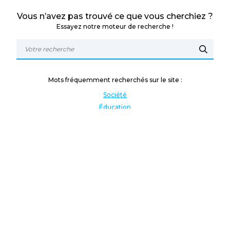
Vous n’avez pas trouvé ce que vous cherchiez ?
Essayez notre moteur de recherche !
Mots fréquemment recherchés sur le site :
Société
Éducation
Fonction publique
Jeunesse et sport
Enseignement supérieur
Rémunération
Vos droits
International
Culture
Enseigner à l'étranger
Covid