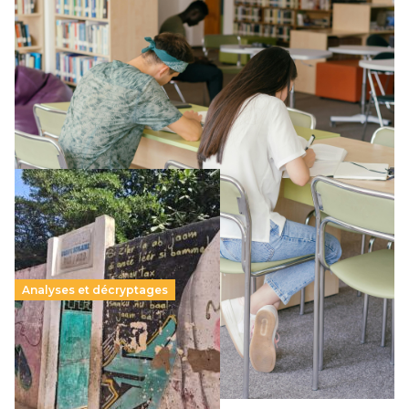
Supérieur privé : une dérive qui met à mal la
promesse républicaine
11 juillet 2026
-
National
Le projet de loi sur la régulation de l’enseignement
supérieur privé met en lumière l’amplification d’un système
qui relègue l’acte pédagogique au superfétatoire, voire à…
Lire la suite →
Analyses et décryptages
258 millions d’enfants victimes de la guerre, des
chocs climatiques et des déplacements de
population
11 juillet 2026
-
National