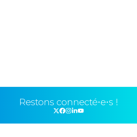
Restons connecté⋅e⋅s !