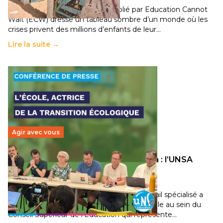
Un nouveau rapport mondial publié par Education Cannot
Wait (ECW) dresse un tableau sombre d’un monde où les
crises privent des millions d’enfants de leur…
Lire la suite →
Agir avec vous
Transition écologique de l’éducation : l’UNSA
Éducation fait bouger les lignes
30 juin 2026
-
National
Pendant plusieurs mois, un groupe de travail spécialisé a
travaillé sur la transition écologique de l’Ecole au sein du
Conseil Supérieur de l’Éducation qui représente…