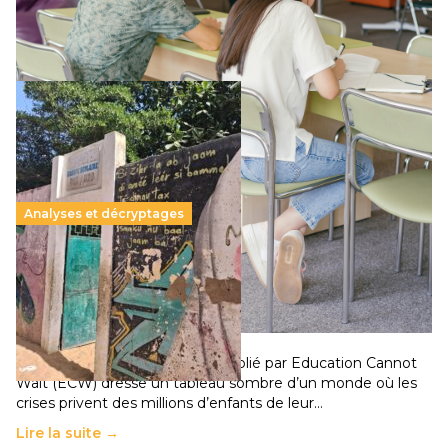
qui relègue l’acte pédagogique au superfétatoire, voire à…
Lire la suite →
Analyses et décryptages
258 millions d’enfants victimes de la guerre, des
chocs climatiques et des déplacements de
population
11 juillet 2026
-
National
Un nouveau rapport mondial publié par Education Cannot
Wait (ECW) dresse un tableau sombre d’un monde où les
crises privent des millions d’enfants de leur…
Lire la suite →