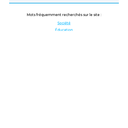
Mots fréquemment recherchés sur le site :
Société
Éducation
Fonction publique
Jeunesse et sport
Enseignement supérieur
Rémunération
Vos droits
International
Culture
Enseigner à l'étranger
Covid
Lutte contre les inégalités
Présidentielle 2022