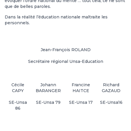
évoquer l’ordre national du mérite … tout cela, ce ne sont
que de belles paroles.
Dans la réalité l’éducation nationale maltraite les
personnels.
Jean-François ROLAND
Secrétaire régional Unsa-Education
Cécile
Johann
Francine
Richard
CAPY
BARANGER
HAITCE
GAZAUD
SE-Unsa
SE-Unsa 79
SE-Unsa 17
SE-Unsa16
86