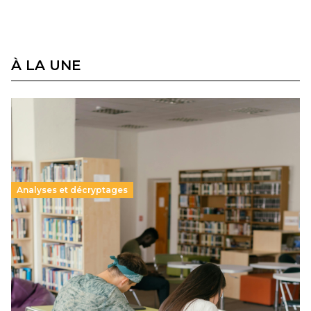
À LA UNE
Analyses et décryptages
Supérieur privé : une dérive qui met à mal la
promesse républicaine
11 juillet 2026
-
National
Le projet de loi sur la régulation de l’enseignement
supérieur privé met en lumière l’amplification d’un système
qui relègue l’acte pédagogique au superfétatoire, voire à…