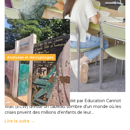
Lire la suite →
Analyses et décryptages
258 millions d’enfants victimes de la guerre, des
chocs climatiques et des déplacements de
population
11 juillet 2026
-
National
Un nouveau rapport mondial publié par Education Cannot
Wait (ECW) dresse un tableau sombre d’un monde où les
crises privent des millions d’enfants de leur…
Lire la suite →