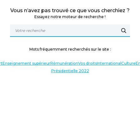
Vous n’avez pas trouvé ce que vous cherchiez ?
Essayez notre moteur de recherche !
Mots fréquemment recherchés sur le site :
rt
Enseignement supérieur
Rémunération
Vos droits
International
Culture
En
Présidentielle 2022
TERLOCUTEURS
NOS THÉMATIQUES
En lien avec l’actualité
Nos expressions
Agir avec vous
Analyses et décryptages