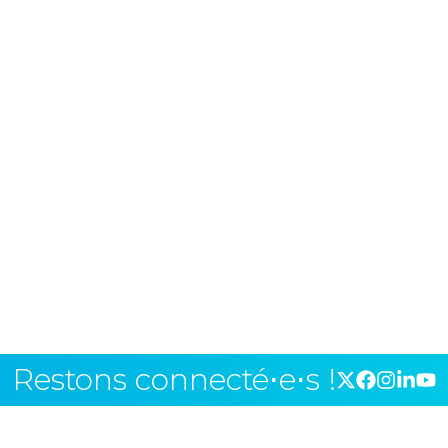
Restons connecté⋅e⋅s !