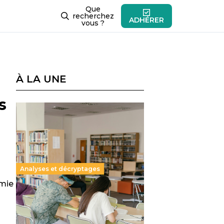
Que
recherchez
ADHÉRER
vous ?
À LA UNE
s
Analyses et décryptages
émie
Supérieur privé : une dérive
qui met à mal la promesse
républicaine