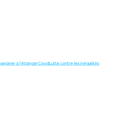
seigner à l'étranger
Covid
Lutte contre les inégalités
LIENS UTILES
NOS RECHERCHES
Centre Henri Aigueperse
INTERNATIONAL
Partir travailler à l’étranger
Internationale de l’éducation