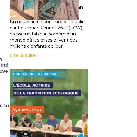
climatiques et des
déplacements de population
11 juillet 2026
-
National
Un nouveau rapport mondial publié
par Education Cannot Wait (ECW)
dresse un tableau sombre d’un
monde où les crises privent des
millions d’enfants de leur…
Lire la suite →
n
iété,
ouve
 tri
Agir avec vous
Transition écologique de
l’éducation : l’UNSA Éducation