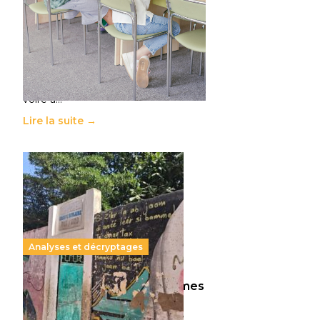
11 juillet 2026
-
National
Le projet de loi sur la régulation de
l’enseignement supérieur privé met
en lumière l’amplification d’un
système qui relègue l’acte
pédagogique au superfétatoire,
voire à…
Lire la suite →
Analyses et décryptages
258 millions d’enfants victimes
de la guerre, des chocs