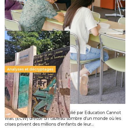
supérieur privé met en lumière l’amplification d’un système
qui relègue l’acte pédagogique au superfétatoire, voire à…
Lire la suite →
Analyses et décryptages
258 millions d’enfants victimes de la guerre, des
chocs climatiques et des déplacements de
population
11 juillet 2026
-
National
Un nouveau rapport mondial publié par Education Cannot
Wait (ECW) dresse un tableau sombre d’un monde où les
crises privent des millions d’enfants de leur…