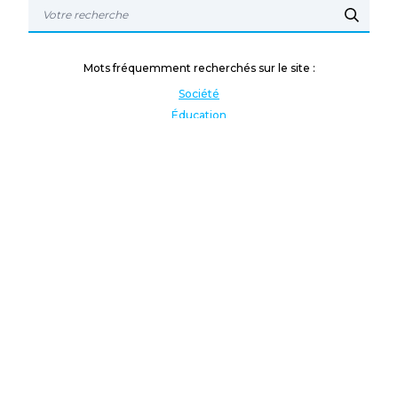
Mots fréquemment recherchés sur le site :
Société
Éducation
Fonction publique
Jeunesse et sport
Enseignement supérieur
Rémunération
Vos droits
International
Culture
Enseigner à l'étranger
Covid
Lutte contre les inégalités
Présidentielle 2022