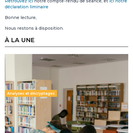
Retrouvez ici
notre compte-rendu de séance, et
ici notre
déclaration liminaire
Bonne lecture,
Nous restons à disposition.
À LA UNE
Analyses et décryptages
Supérieur privé : une dérive qui met à mal la
promesse républicaine
11 juillet 2026
-
National
Le projet de loi sur la régulation de l’enseignement