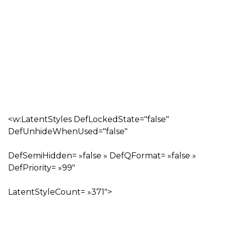
<w:LatentStyles DefLockedState="false"
DefUnhideWhenUsed="false"
DefSemiHidden= »false » DefQFormat= »false »
DefPriority= »99″
LatentStyleCount= »371″>