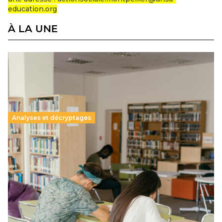
education.org
À LA UNE
Analyses et décryptages
Supérieur privé : une dérive qui met à mal la
promesse républicaine
11 juillet 2026
-
National
Le projet de loi sur la régulation de l’enseignement
supérieur privé met en lumière l’amplification d’un système
qui relègue l’acte pédagogique au superfétatoire, voire à…
Lire la suite →