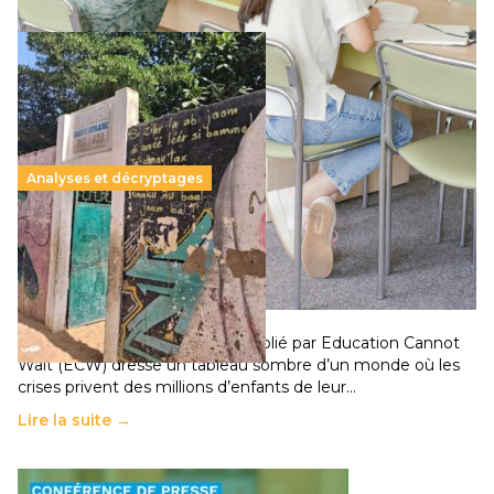
Analyses et décryptages
258 millions d’enfants victimes de la guerre, des
chocs climatiques et des déplacements de
population
11 juillet 2026
-
National
Un nouveau rapport mondial publié par Education Cannot
Wait (ECW) dresse un tableau sombre d’un monde où les
crises privent des millions d’enfants de leur…
Lire la suite →