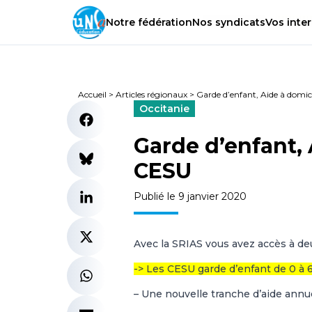
Notre
fédération
Nos
syndicats
Vos
inter
Accueil
>
Articles régionaux
>
Garde d’enfant, Aide à domici
Occitanie
Garde d’enfant, 
CESU
Publié le 9 janvier 2020
Avec la SRIAS vous avez accès à de
-> Les CESU garde d’enfant de 0 à 
– Une nouvelle tranche d’aide annue