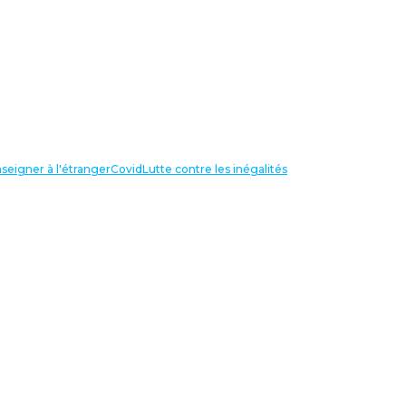
seigner à l'étranger
Covid
Lutte contre les inégalités
LIENS UTILES
NOS RECHERCHES
Centre Henri Aigueperse
INTERNATIONAL
Partir travailler à l’étranger
Internationale de l’éducation
Confédération Européenne des