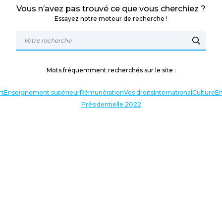
Vous n’avez pas trouvé ce que vous cherchiez ?
Essayez notre moteur de recherche !
Mots fréquemment recherchés sur le site :
rt
Enseignement supérieur
Rémunération
Vos droits
International
Culture
En
Présidentielle 2022
TERLOCUTEURS
NOS THÉMATIQUES
En lien avec l’actualité
Nos expressions
Agir avec vous
Analyses et décryptages
Baromètre : enquête annuelle