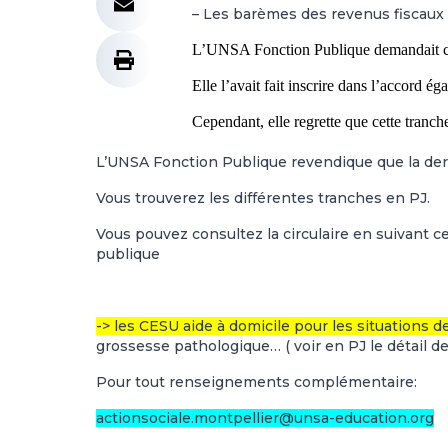
– Les barèmes des revenus fiscaux 
L’UNSA Fonction Publique deman­dait cet
Elle l’avait fait ins­crire dans l’accord 
Cependant, elle regrette que cette tran­che 
L’UNSA Fonction Publique revendique que la dern
Vous trouverez les différentes tranches en PJ.
Vous pouvez consultez la circulaire en suivant
ce
publique
-> les CESU aide à domicile pour les situations 
grossesse pathologique… ( voir en PJ le détail d
Pour tout renseignements complémentaire:
actionsociale.montpellier@unsa-education.org