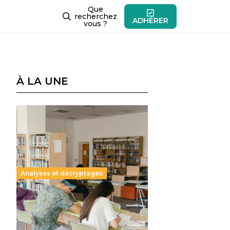
Que
recherchez
ADHÉRER
vous ?
À LA UNE
Analyses et décryptages
Supérieur privé : une dérive
qui met à mal la promesse
républicaine