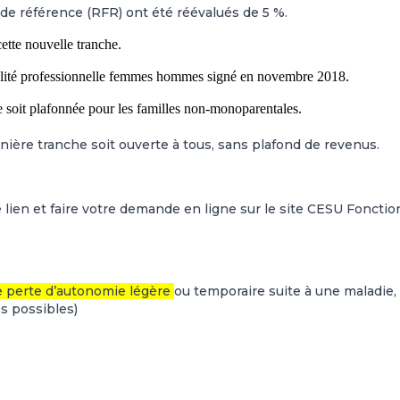
de référence (RFR) ont été réévalués de 5 %.
te nou­velle tran­che.
égalité pro­fes­sion­nelle femmes hommes signé en novem­bre 2018.
soit pla­fon­née pour les famil­les non-mono­pa­ren­ta­les.
ière tranche soit ouverte à tous, sans plafond de revenus.
 lien
et faire votre demande en ligne sur
le site CESU Fonctio
de perte d’autonomie légère
ou temporaire suite à une maladie,
es possibles)