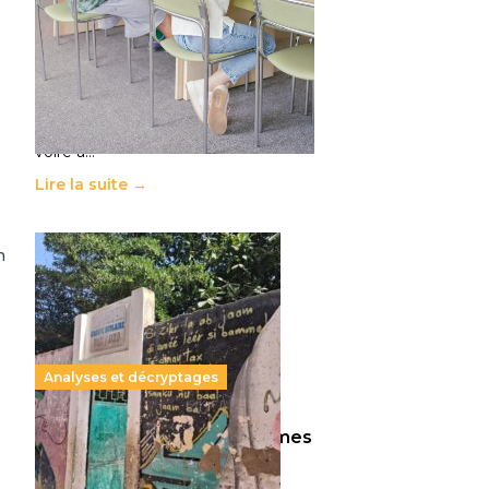
11 juillet 2026
-
National
Le projet de loi sur la régulation de
l’enseignement supérieur privé met
en lumière l’amplification d’un
système qui relègue l’acte
pédagogique au superfétatoire,
voire à…
Lire la suite →
n
Analyses et décryptages
258 millions d’enfants victimes
de la guerre, des chocs