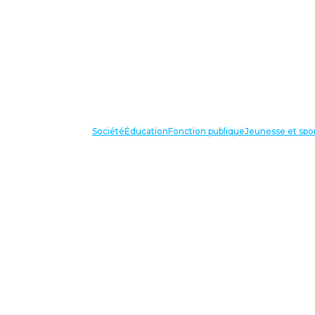
Société
Éducation
Fonction publique
Jeunesse et spo
VOS IN
87 bis avenue Georges Gosnat
94853 Ivry sur Seine Cedex
Tél:
01 56 20 29 50
national@unsa-education.org