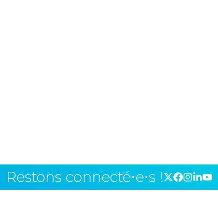
Restons connecté⋅e⋅s !