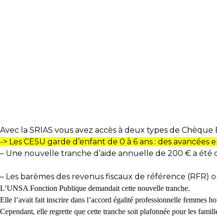
Avec la SRIAS vous avez accès à deux types de Chèque E
-> Les CESU garde d’enfant de 0 à 6 ans : des avancées 
– Une nouvelle tranche d’aide annuelle de 200 € a été 
– Les barèmes des revenus fiscaux de référence (RFR) o
L’UNSA Fonction Publique deman­dait cette nou­velle tran­che.
Elle l’avait fait ins­crire dans l’accord égalité pro­fes­sion­nelle femme
Cependant, elle regrette que cette tran­che soit pla­fon­née pour les famil­l