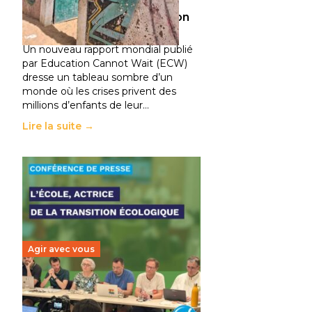
climatiques et des
déplacements de population
11 juillet 2026
-
National
Un nouveau rapport mondial publié
par Education Cannot Wait (ECW)
dresse un tableau sombre d’un
monde où les crises privent des
millions d’enfants de leur…
Lire la suite →
Agir avec vous
Transition écologique de
l’éducation : l’UNSA Éducation