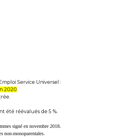
mploi Service Universel :
en 2020
crée.
nt été réévalués de 5 %.
s hommes signé en novem­bre 2018.
es non-mono­pa­ren­ta­les.