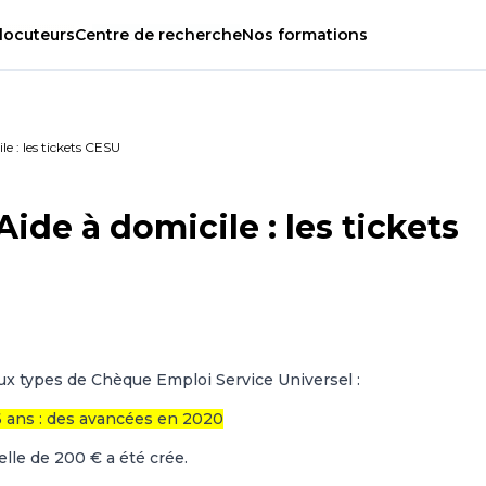
locuteurs
Centre
de
recherche
Nos
formations
le : les tickets CESU
Aide à domicile : les tickets
ux types de Chèque Emploi Service Universel :
6 ans : des avancées en 2020
lle de 200 € a été crée.