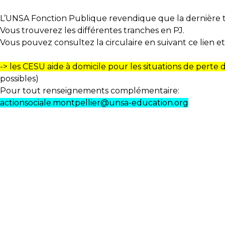
L’UNSA Fonction Publique revendique que la dernière tr
Vous trouverez les différentes tranches en PJ.
Vous pouvez consultez la circulaire en suivant
ce lien
et
-> les CESU aide à domicile pour les situations de pert
possibles)
Pour tout renseignements complémentaire:
actionsociale.montpellier@unsa-education.org