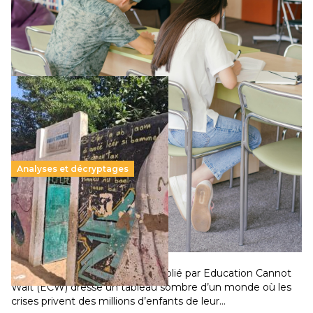
supérieur privé met en lumière l’amplification d’un système
qui relègue l’acte pédagogique au superfétatoire, voire à…
Lire la suite →
Analyses et décryptages
258 millions d’enfants victimes de la guerre, des
chocs climatiques et des déplacements de
population
11 juillet 2026
-
National
Un nouveau rapport mondial publié par Education Cannot
Wait (ECW) dresse un tableau sombre d’un monde où les
crises privent des millions d’enfants de leur…