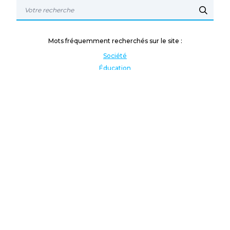
Mots fréquemment recherchés sur le site :
Société
Éducation
Fonction publique
Jeunesse et sport
Enseignement supérieur
Rémunération
Vos droits
International
Culture
Enseigner à l'étranger
Covid
Lutte contre les inégalités
Présidentielle 2022