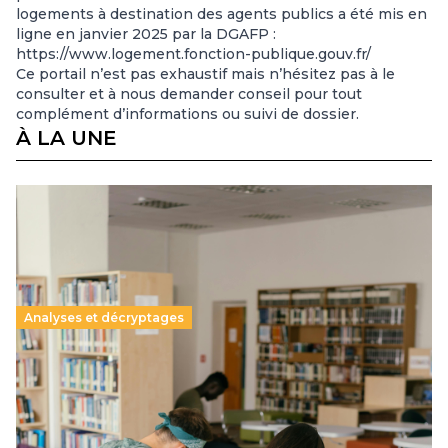
logements à destination des agents publics a été mis en
ligne en janvier 2025 par la DGAFP :
https://www.logement.fonction-publique.gouv.fr/
Ce portail n’est pas exhaustif mais n’hésitez pas à le
consulter et à nous demander conseil pour tout
complément d’informations ou suivi de dossier.
À LA UNE
Analyses et décryptages
Supérieur privé : une dérive qui met à mal la
promesse républicaine
11 juillet 2026
-
National
Le projet de loi sur la régulation de l’enseignement