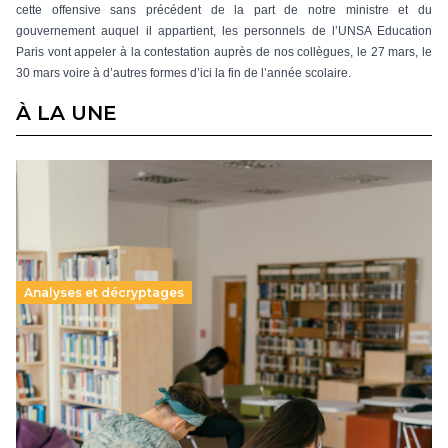
cette offensive sans précédent de la part de notre ministre et du
gouvernement auquel il appartient, les personnels de l’UNSA Education
Paris vont appeler à la contestation auprès de nos collègues, le 27 mars, le
30 mars voire à d’autres formes d’ici la fin de l’année scolaire.
À LA UNE
Analyses et décryptages
Supérieur privé : une dérive qui met à mal la
promesse républicaine
11 juillet 2026
-
National
Le projet de loi sur la régulation de l’enseignement
supérieur privé met en lumière l’amplification d’un système