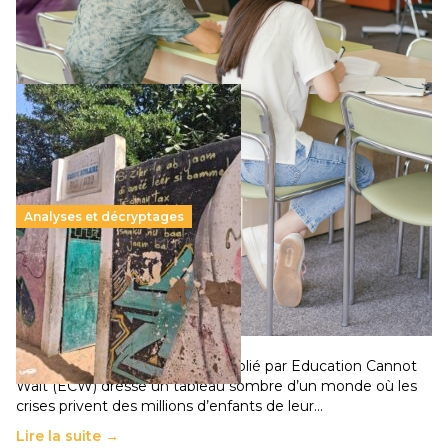
qui relègue l’acte pédagogique au superfétatoire, voire à…
Lire la suite →
Analyses et décryptages
258 millions d’enfants victimes de la guerre, des
chocs climatiques et des déplacements de
population
11 juillet 2026
-
National
Un nouveau rapport mondial publié par Education Cannot
Wait (ECW) dresse un tableau sombre d’un monde où les
crises privent des millions d’enfants de leur…
Lire la suite →