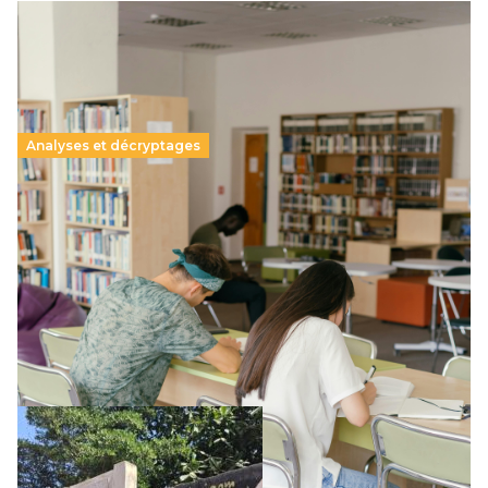
Analyses et décryptages
Supérieur privé : une dérive qui met à mal la
promesse républicaine
11 juillet 2026
-
National
Le projet de loi sur la régulation de l’enseignement
supérieur privé met en lumière l’amplification d’un système
qui relègue l’acte pédagogique au superfétatoire, voire à…
Lire la suite →