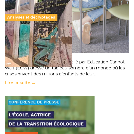
Analyses et décryptages
258 millions d’enfants victimes de la guerre, des
chocs climatiques et des déplacements de
population
11 juillet 2026
-
National
Un nouveau rapport mondial publié par Education Cannot
Wait (ECW) dresse un tableau sombre d’un monde où les
crises privent des millions d’enfants de leur…
Lire la suite →