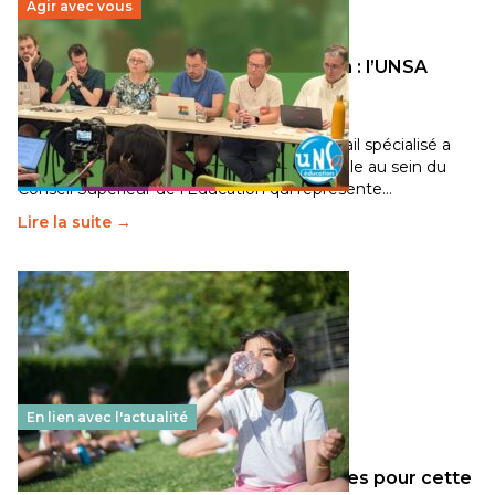
Agir avec vous
Transition écologique de l’éducation : l’UNSA
Éducation fait bouger les lignes
30 juin 2026
-
National
Pendant plusieurs mois, un groupe de travail spécialisé a
travaillé sur la transition écologique de l’Ecole au sein du
Conseil Supérieur de l’Éducation qui représente…
Lire la suite →
En lien avec l'actualité
Les décisions ministérielles attendues pour cette