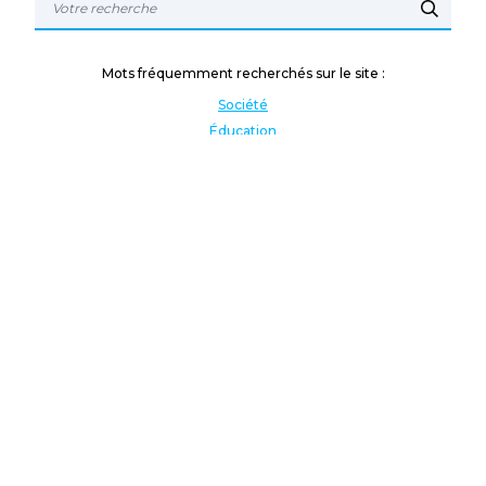
Mots fréquemment recherchés sur le site :
Société
Éducation
Fonction publique
Jeunesse et sport
Enseignement supérieur
Rémunération
Vos droits
International
Culture
Enseigner à l'étranger
Covid
Lutte contre les inégalités
Présidentielle 2022