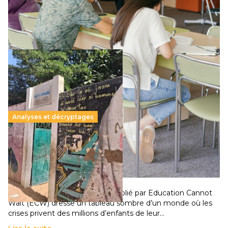
supérieur privé met en lumière l’amplification d’un système
qui relègue l’acte pédagogique au superfétatoire, voire à…
Lire la suite →
Analyses et décryptages
258 millions d’enfants victimes de la guerre, des
chocs climatiques et des déplacements de
population
11 juillet 2026
-
National
Un nouveau rapport mondial publié par Education Cannot
Wait (ECW) dresse un tableau sombre d’un monde où les
crises privent des millions d’enfants de leur…