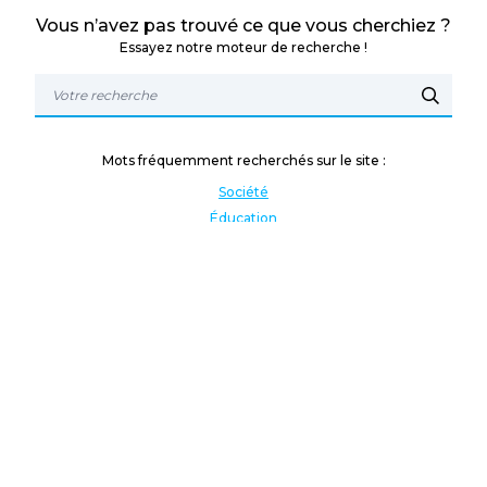
Vous n’avez pas trouvé ce que vous cherchiez ?
Essayez notre moteur de recherche !
Mots fréquemment recherchés sur le site :
Société
Éducation
Fonction publique
Jeunesse et sport
Enseignement supérieur
Rémunération
Vos droits
International
Culture
Enseigner à l'étranger
Covid
Lutte contre les inégalités