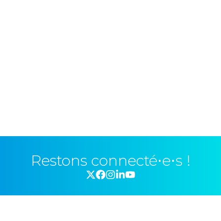
Restons connecté⋅e⋅s !