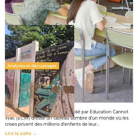
qui relègue l’acte pédagogique au superfétatoire, voire à…
Lire la suite →
Analyses et décryptages
258 millions d’enfants victimes de la guerre, des
chocs climatiques et des déplacements de
population
11 juillet 2026
-
National
Un nouveau rapport mondial publié par Education Cannot
Wait (ECW) dresse un tableau sombre d’un monde où les
crises privent des millions d’enfants de leur…
Lire la suite →