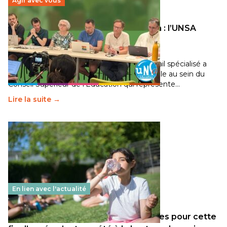
Agir avec vous
Transition écologique de l’éducation : l’UNSA
Éducation fait bouger les lignes
30 juin 2026
-
National
Pendant plusieurs mois, un groupe de travail spécialisé a
travaillé sur la transition écologique de l’Ecole au sein du
Conseil Supérieur de l’Éducation qui représente…
Lire la suite →
En lien avec l'actualité
Les décisions ministérielles attendues pour cette