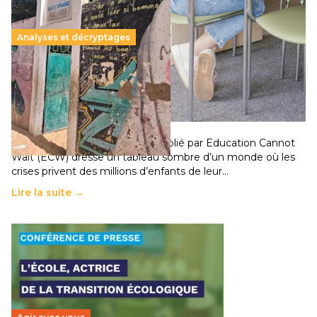
Analyses et décryptages
258 millions d’enfants victimes de la guerre, des
chocs climatiques et des déplacements de
population
11 juillet 2026
-
National
Un nouveau rapport mondial publié par Education Cannot
Wait (ECW) dresse un tableau sombre d’un monde où les
crises privent des millions d’enfants de leur…
Lire la suite →