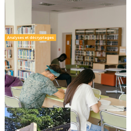
Analyses et décryptages
Supérieur privé : une dérive qui met à mal la
promesse républicaine
11 juillet 2026
-
National
Le projet de loi sur la régulation de l’enseignement
supérieur privé met en lumière l’amplification d’un système
qui relègue l’acte pédagogique au superfétatoire, voire à…
Lire la suite →