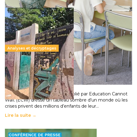
Analyses et décryptages
258 millions d’enfants victimes de la guerre, des
chocs climatiques et des déplacements de
population
11 juillet 2026
-
National
Un nouveau rapport mondial publié par Education Cannot
Wait (ECW) dresse un tableau sombre d’un monde où les
crises privent des millions d’enfants de leur…
Lire la suite →