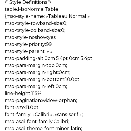
/* Style Definitions */
table.MsoNormalTable
{mso-style-name: »Tableau Normal »;
mso-tstyle-rowband-size:0;
mso-tstyle-colband-size:0;
mso-style-noshow:yes;
mso-style-priority:99;
mso-style-parent: » »;
mso-padding-alt:0cm 5.4pt 0cm 5.4pt;
mso-para-margin-top:0cm;
mso-para-margin-right:0cm;
mso-para-margin-bottom:10.0pt;
mso-para-margin-left:0cm;
line-height:115%;
mso-pagination:widow-orphan;
font-size:11.0pt;
font-family: »Calibri », »sans-serif »;
mso-ascii-font-family:Calibri;
mso-ascii-theme-font:minor-latin;