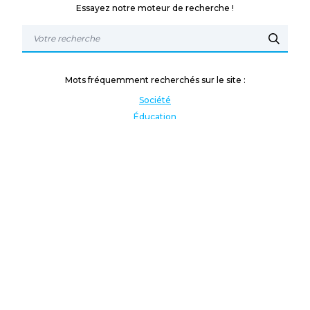
Essayez notre moteur de recherche !
Mots fréquemment recherchés sur le site :
Société
Éducation
Fonction publique
Jeunesse et sport
Enseignement supérieur
Rémunération
Vos droits
International
Culture
Enseigner à l'étranger
Covid
Lutte contre les inégalités
Présidentielle 2022