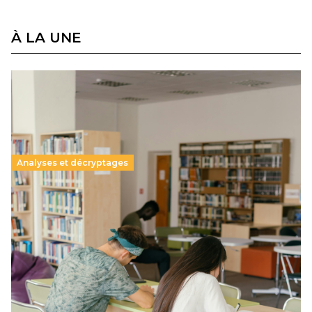
À LA UNE
Analyses et décryptages
Supérieur privé : une dérive qui met à mal la
promesse républicaine
11 juillet 2026
-
National
Le projet de loi sur la régulation de l’enseignement
supérieur privé met en lumière l’amplification d’un système
qui relègue l’acte pédagogique au superfétatoire, voire à…
Lire la suite →