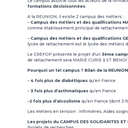
Le campus associe tous les acteurs de la formatio
formations décloisonnées
.
A la REUNION, il existe 2 campus des métiers :
–
Campus des métiers et des qualification
comme établissement principal de rattacheme
–
Campus des métiers et des qualifications
lycée de rattachement est le lycée des métie
Le CREFOP présente le projet d’un
3ème campu
de rattachement sera MARIE CURIE à ST BENOIT. 
Pourquoi un tel campus ? Bilan de la REUNION
–
4 fois plus de diabétiques
qu’en France
–
3 fois plus d’asthmatiques
qu’en France
–
2 fois plus d’alcoolisme
qu’en France (dont 3 f
Les Métiers en tension : infirmières, Aides soigna
Les projets du CAMPUS DES SOLIDARITES ET
Projets de recherches