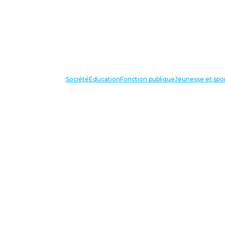
Société
Éducation
Fonction publique
Jeunesse et spo
VOS IN
87 bis avenue Georges Gosnat
94853 Ivry sur Seine Cedex
Tél:
01 56 20 29 50
national@unsa-education.org
VOS IN