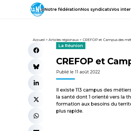
Notre
fédération
Nos
syndicats
Vos
inter
Accueil
>
Articles régionaux
>
CREFOP et Campus des mét
La Réunion
CREFOP et Camp
Publié le 11 août 2022
Il existe 113 campus des métie
la santé dont 1 orienté vers la 
formation aux besoins du territ
plus rapide.