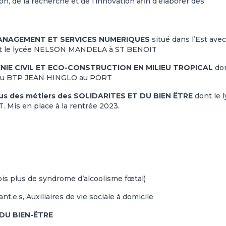
n, de la recherche et de l’innovation afin d’élaborer des
s MANAGEMENT ET SERVICES NUMERIQUES
situé dans l’Est avec
nt le lycée NELSON MANDELA à ST BENOIT
 GENIE CIVIL ET ECO-CONSTRUCTION EN MILIEU TROPICAL
don
rs du BTP JEAN HINGLO au PORT
s des métiers des SOLIDARITES ET DU BIEN ÊTRE
dont le 
Mis en place à la rentrée 2023.
ois plus de syndrome d’alcoolisme fœtal)
nt.e.s, Auxiliaires de vie sociale à domicile
 DU BIEN-ÊTRE