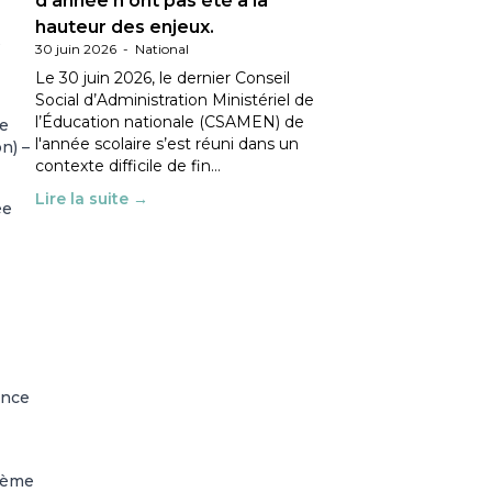
d’année n’ont pas été à la
hauteur des enjeux.
s
30 juin 2026
-
National
Le 30 juin 2026, le dernier Conseil
Social d’Administration Ministériel de
l’Éducation nationale (CSAMEN) de
le
l'année scolaire s’est réuni dans un
n) –
contexte difficile de fin…
Lire la suite →
ée
ance
 2ème