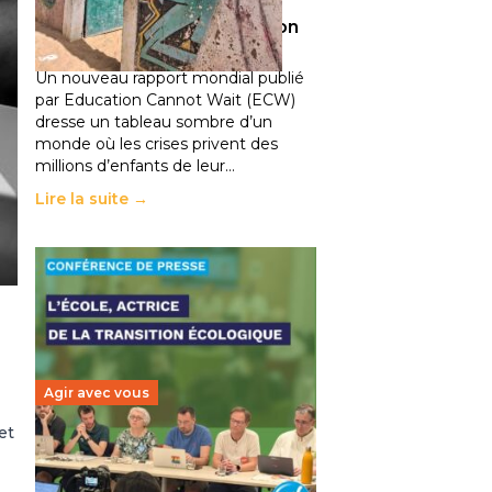
climatiques et des
déplacements de population
11 juillet 2026
-
National
Un nouveau rapport mondial publié
par Education Cannot Wait (ECW)
dresse un tableau sombre d’un
monde où les crises privent des
millions d’enfants de leur…
Lire la suite →
Agir avec vous
et
Transition écologique de
l’éducation : l’UNSA Éducation