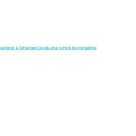
seigner à l'étranger
Covid
Lutte contre les inégalités
LIENS UTILES
NOS RECHERCHES
Centre Henri Aigueperse
INTERNATIONAL
Partir travailler à l’étranger
Internationale de l’éducation
Confédération Européenne des
Syndicats (CES)