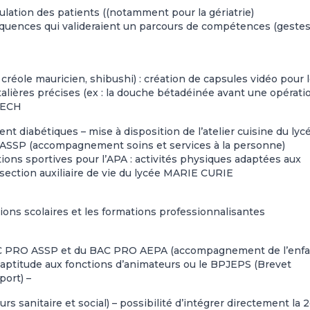
ulation des patients ((notamment pour la gériatrie)
équences qui valideraient un parcours de compétences (geste
créole mauricien, shibushi) : création de capsules vidéo pour 
talières précises (ex : la douche bétadéinée avant une opératio
ITECH
ient diabétiques – mise à disposition de l’atelier cuisine du lyc
 ASSP (accompagnement soins et services à la personne)
tions sportives pour l’APA : activités physiques adaptées aux
 section auxiliaire de vie du lycée MARIE CURIE
tions scolaires et les formations professionnalisantes
BAC PRO ASSP et du BAC PRO AEPA (accompagnement de l’enf
’aptitude aux fonctions d’animateurs ou le BPJEPS (Brevet
port) –
rs sanitaire et social) – possibilité d’intégrer directement la