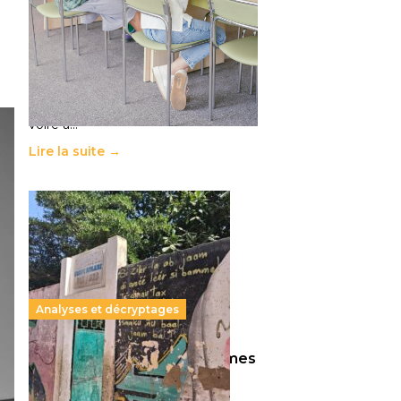
11 juillet 2026
-
National
Le projet de loi sur la régulation de
l’enseignement supérieur privé met
en lumière l’amplification d’un
système qui relègue l’acte
pédagogique au superfétatoire,
voire à…
Lire la suite →
Analyses et décryptages
258 millions d’enfants victimes
de la guerre, des chocs