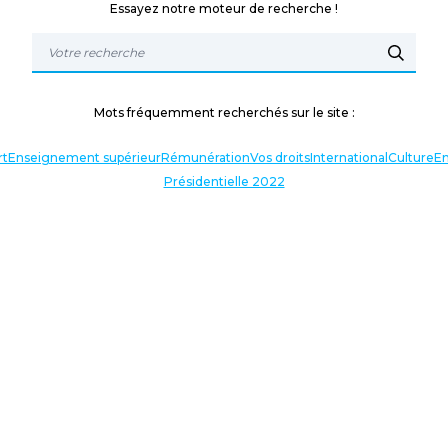
Essayez notre moteur de recherche !
Mots fréquemment recherchés sur le site :
rt
Enseignement supérieur
Rémunération
Vos droits
International
Culture
En
Présidentielle 2022
TERLOCUTEURS
NOS THÉMATIQUES
En lien avec l’actualité
Nos expressions
Agir avec vous
Analyses et décryptages
Baromètre : enquête annuelle
Nos dossiers
TERLOCUTEURS