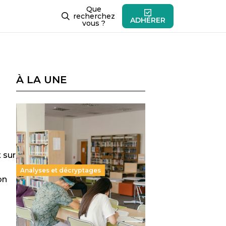
Que
recherchez
ADHÉRER
vous ?
À LA UNE
 sur
Analyses et décryptages
on
Supérieur privé : une dérive
qui met à mal la promesse
républicaine