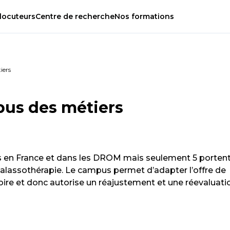
locuteurs
Centre
de
recherche
Nos
formations
iers
us des métiers
rs en France et dans les DROM mais seulement 5 portent
thalassothérapie. Le campus permet d’adapter l’offre de
oire et donc autorise un réajustement et une réevaluati