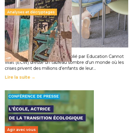
Analyses et décryptages
258 millions d’enfants victimes de la guerre, des
chocs climatiques et des déplacements de
population
11 juillet 2026
-
National
Un nouveau rapport mondial publié par Education Cannot
Wait (ECW) dresse un tableau sombre d’un monde où les
crises privent des millions d’enfants de leur…
Lire la suite →
Agir avec vous