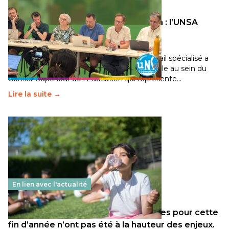
Transition écologique de l’éducation : l’UNSA
Éducation fait bouger les lignes
30 juin 2026
-
National
Pendant plusieurs mois, un groupe de travail spécialisé a
travaillé sur la transition écologique de l’Ecole au sein du
Conseil Supérieur de l’Éducation qui représente…
Lire la suite →
En lien avec l'actualité
Les décisions ministérielles attendues pour cette
fin d’année n’ont pas été à la hauteur des enjeux.