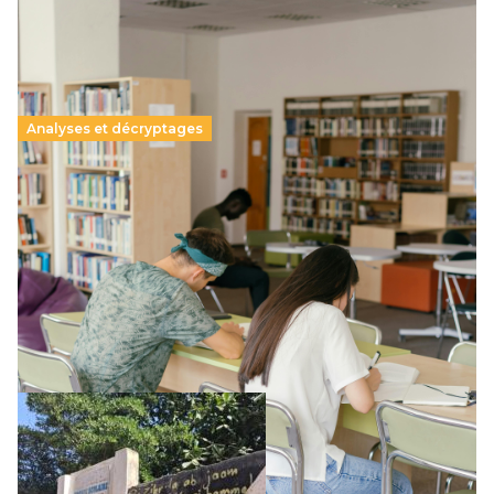
Analyses et décryptages
Supérieur privé : une dérive qui met à mal la
promesse républicaine
11 juillet 2026
-
National
Le projet de loi sur la régulation de l’enseignement
supérieur privé met en lumière l’amplification d’un système
qui relègue l’acte pédagogique au superfétatoire, voire à…
Lire la suite →