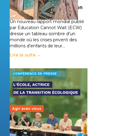
climatiques et des
déplacements de population
11 juillet 2026
-
National
Un nouveau rapport mondial publié
par Education Cannot Wait (ECW)
dresse un tableau sombre d’un
monde où les crises privent des
millions d’enfants de leur…
Lire la suite →
Agir avec vous
Transition écologique de
l’éducation : l’UNSA Éducation