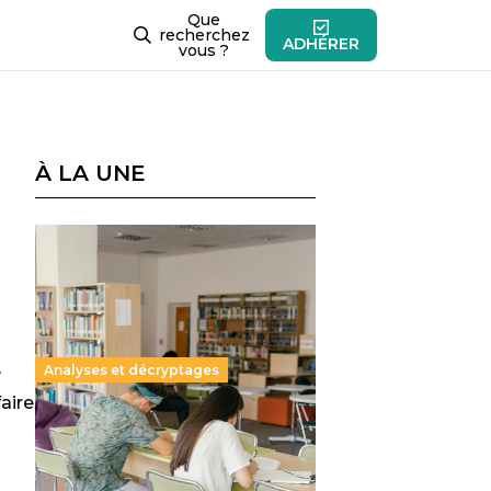
Que
recherchez
ADHÉRER
vous ?
À LA UNE
Analyses et décryptages
?
aire
Supérieur privé : une dérive
qui met à mal la promesse
républicaine