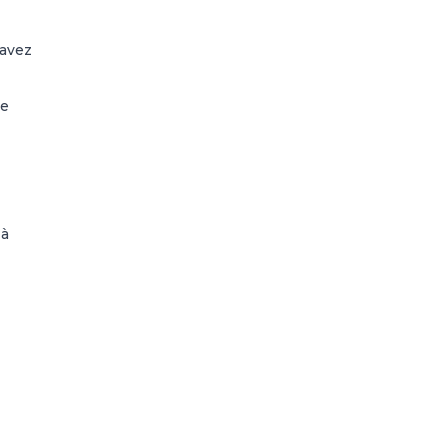
’avez
re
 à