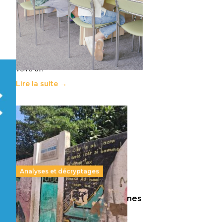
11 juillet 2026
-
National
Le projet de loi sur la régulation de
l’enseignement supérieur privé met
en lumière l’amplification d’un
système qui relègue l’acte
pédagogique au superfétatoire,
voire à…
Lire la suite →
Analyses et décryptages
258 millions d’enfants victimes
de la guerre, des chocs