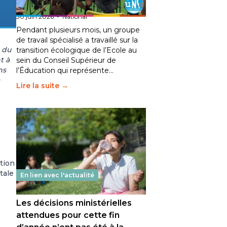
fait bouger les lignes
30 juin 2026
-
National
Pendant plusieurs mois, un groupe
de travail spécialisé a travaillé sur la
 du
transition écologique de l’Ecole au
t à
sein du Conseil Supérieur de
ns
l’Éducation qui représente…
Lire la suite →
ation
tale
En lien avec l'actualité
Les décisions ministérielles
attendues pour cette fin