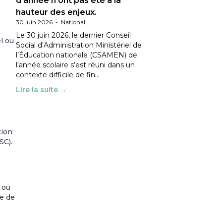
d’année n’ont pas été à la
hauteur des enjeux.
30 juin 2026
-
National
Le 30 juin 2026, le dernier Conseil
l ou
Social d’Administration Ministériel de
l’Éducation nationale (CSAMEN) de
l'année scolaire s’est réuni dans un
contexte difficile de fin…
Lire la suite →
tion
SC).
 ou
te de